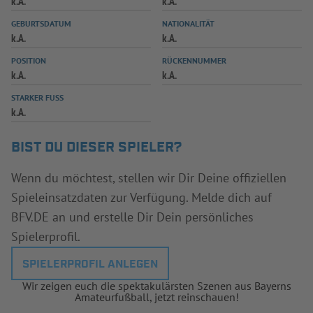
k.A.
k.A.
INFOTHEK
SPIELPLUS
GEBURTSDATUM
NATIONALITÄT
k.A.
k.A.
POSITION
RÜCKENNUMMER
k.A.
k.A.
STARKER FUSS
k.A.
BIST DU DIESER SPIELER?
Wenn du möchtest, stellen wir Dir Deine offiziellen
Spieleinsatzdaten zur Verfügung. Melde dich auf
BFV.DE an und erstelle Dir Dein persönliches
Spielerprofil.
SPIELERPROFIL ANLEGEN
Wir zeigen euch die spektakulärsten Szenen aus Bayerns
Amateurfußball, jetzt reinschauen!