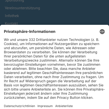
Sponsoring
Vereinsunterstützung
Infothek
Kontakt
HÄUFIG BESUCHTE SEITEN
Pässe und Vereinswechsel
Trainerausbildung
Schulungsangebot Vereinsmitarbeiter
BFV-Geschäftsstellen
Trainerbörse
Login SpielPlus
FOLGE DEM BFV