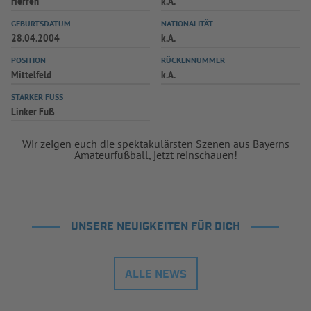
Herren
k.A.
INFOTHEK
SPIELPLUS
GEBURTSDATUM
NATIONALITÄT
28.04.2004
k.A.
POSITION
RÜCKENNUMMER
Mittelfeld
k.A.
STARKER FUSS
Linker Fuß
Wir zeigen euch die spektakulärsten Szenen aus Bayerns
Amateurfußball, jetzt reinschauen!
UNSERE NEUIGKEITEN FÜR DICH
ALLE NEWS