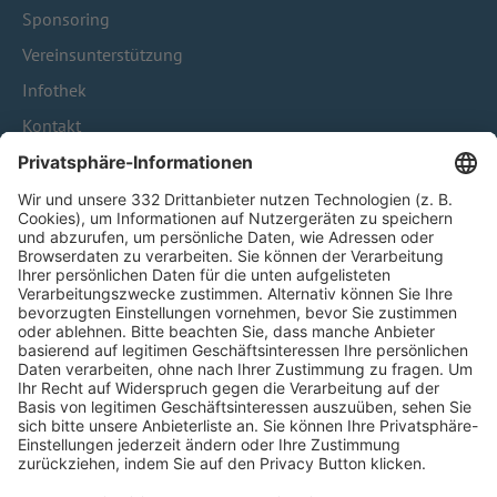
Sponsoring
Vereinsunterstützung
Infothek
Kontakt
HÄUFIG BESUCHTE SEITEN
Pässe und Vereinswechsel
Trainerausbildung
Schulungsangebot Vereinsmitarbeiter
BFV-Geschäftsstellen
Trainerbörse
Login SpielPlus
FOLGE DEM BFV