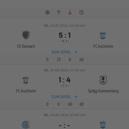
FR..
24.07.2026 /16:30 Uhr


:
( 
 )
:
SV Dornach
FC Aschheim
ZUM SPIEL
0
23
0
68
FR..
07.08.2026 /17:30 Uhr


:
( 
 )
:
FC Aschheim
SpVgg Kammerberg
ZUM SPIEL
0
0
60
60
SO..
16.08.2026 /13:00 Uhr
-
:
-