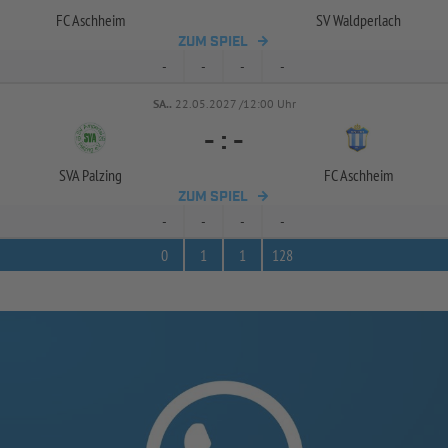
FC Aschheim
SV Waldperlach
ZUM SPIEL
-
-
-
-
SA..
22.05.2027 /12:00 Uhr
-
:
-
SVA Palzing
FC Aschheim
ZUM SPIEL
-
-
-
-
0
1
1
128