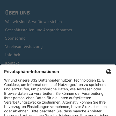
ÜBER UNS
Wer wir sind & wofür wir stehen
Geschäftsstellen und Ansprechpartner
Sponsoring
Vereinsunterstützung
Infothek
Kontakt
HÄUFIG BESUCHTE SEITEN
Pässe und Vereinswechsel
Trainerausbildung
Schulungsangebot Vereinsmitarbeiter
BFV-Geschäftsstellen