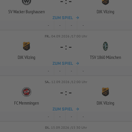
-
:
-
SV Wacker Burghausen
DJK Vilzing
ZUM SPIEL
-
-
-
-
FR..
04.09.2026 /17:00 Uhr
-
:
-
DJK Vilzing
TSV 1860 München
ZUM SPIEL
-
-
-
-
SA..
12.09.2026 /12:00 Uhr
-
:
-
FC Memmingen
DJK Vilzing
ZUM SPIEL
-
-
-
-
DI..
15.09.2026 /15:30 Uhr