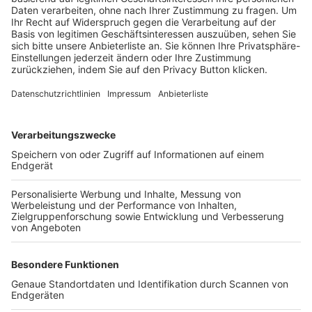
Trainerbörse
Login SpielPlus
FOLGE DEM BFV
TOP-VEREINE
TOP-PARTNER