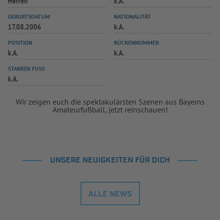
Herren
k.A.
GEBURTSDATUM
NATIONALITÄT
17.08.2006
k.A.
POSITION
RÜCKENNUMMER
k.A.
k.A.
STARKER FUSS
k.A.
Wir zeigen euch die spektakulärsten Szenen aus Bayerns
Amateurfußball, jetzt reinschauen!
UNSERE NEUIGKEITEN FÜR DICH
ALLE NEWS