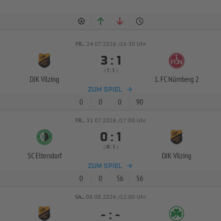
FR..
24.07.2026 /16:30 Uhr


:
( 
 )
:
DJK Vilzing
1. FC Nürnberg 2
ZUM SPIEL
0
0
0
90
FR..
31.07.2026 /17:00 Uhr


:
( 
 )
:
SC Eltersdorf
DJK Vilzing
ZUM SPIEL
0
0
56
56
SA..
08.08.2026 /12:00 Uhr
-
:
-