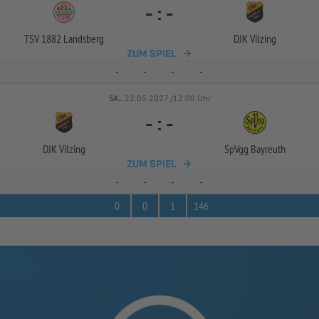
-
:
-
TSV 1882 Landsberg
DJK Vilzing
ZUM SPIEL
-
-
-
-
SA..
22.05.2027 /12:00 Uhr
-
:
-
DJK Vilzing
SpVgg Bayreuth
ZUM SPIEL
-
-
-
-
0
0
1
146