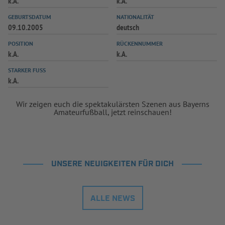
k.A.
k.A.
INFOTHEK
SPIELPLUS
GEBURTSDATUM
NATIONALITÄT
09.10.2005
deutsch
POSITION
RÜCKENNUMMER
k.A.
k.A.
STARKER FUSS
k.A.
Wir zeigen euch die spektakulärsten Szenen aus Bayerns
Amateurfußball, jetzt reinschauen!
UNSERE NEUIGKEITEN FÜR DICH
ALLE NEWS