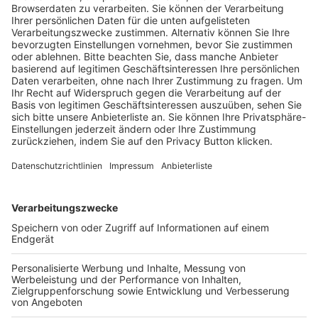
Trainerausbildung
Schulungsangebot Vereinsmitarbeiter
BFV-Geschäftsstellen
Trainerbörse
Login SpielPlus
FOLGE DEM BFV
TOP-VEREINE
TOP-PARTNER