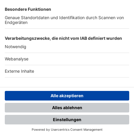
SFV
DFB
UEFA
FIFA
Nutzungsbedingungen
Datenschutz
Impressum