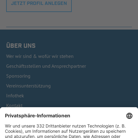
JETZT PROFIL ANLEGEN
ÜBER UNS
Wer wir sind & wofür wir stehen
Geschäftsstellen und Ansprechpartner
Sponsoring
Vereinsunterstützung
Infothek
Kontakt
HÄUFIG BESUCHTE SEITEN
Pässe und Vereinswechsel