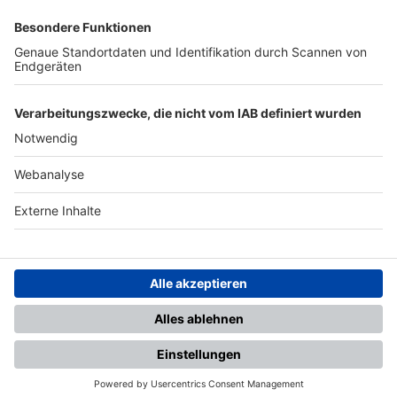
SFV
DFB
UEFA
FIFA
Nutzungsbedingungen
Datenschutz
Impressum