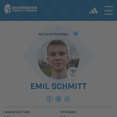
MENÜ
Jetzt einloggen
Als Favorit hinzufügen
ERGEBNISSE & WETTBEWERBE
NEUIGKEITEN
SPIELBETRIEB & VERBANDSLEBEN
EMIL SCHMITT
AUSBILDUNG & FÖRDERUNG
DER VERBAND
MANNSCHAFTSART
SPITZNAME