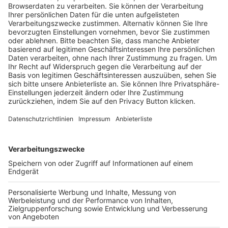
Trainerausbildung
Schulungsangebot Vereinsmitarbeiter
BFV-Geschäftsstellen
Trainerbörse
Login SpielPlus
FOLGE DEM BFV
TOP-VEREINE
TOP-PARTNER