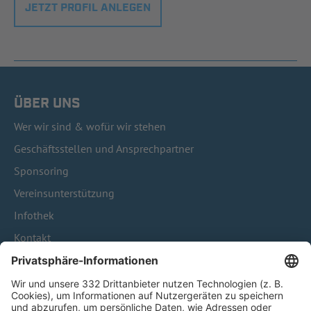
JETZT PROFIL ANLEGEN
ÜBER UNS
Wer wir sind & wofür wir stehen
Geschäftsstellen und Ansprechpartner
Sponsoring
Vereinsunterstützung
Infothek
Kontakt
HÄUFIG BESUCHTE SEITEN
Pässe und Vereinswechsel