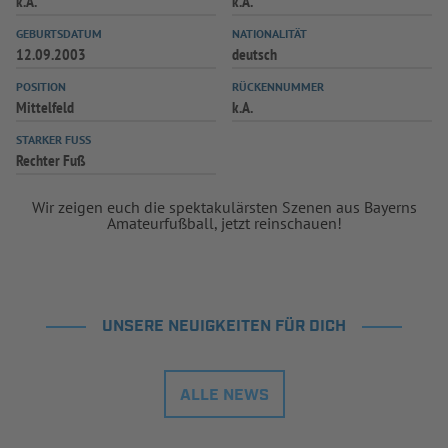
k.A.
k.A.
INFOTHEK
SPIELPLUS
GEBURTSDATUM
NATIONALITÄT
12.09.2003
deutsch
POSITION
RÜCKENNUMMER
Mittelfeld
k.A.
STARKER FUSS
Rechter Fuß
Wir zeigen euch die spektakulärsten Szenen aus Bayerns
Amateurfußball, jetzt reinschauen!
UNSERE NEUIGKEITEN FÜR DICH
ALLE NEWS