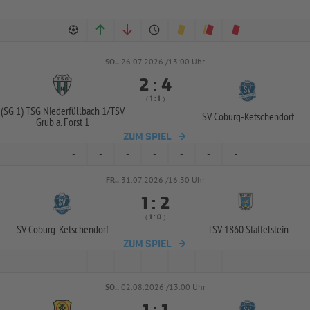
SO..
26.07.2026 /13:00 Uhr


:
( 
 )
:
(SG 1) TSG Niederfüllbach 1/
TSV
SV Coburg-
Ketschendorf
Grub a. Forst 1
ZUM SPIEL
-
-
-
-
-
-
-
FR..
31.07.2026 /16:30 Uhr


:
( 
 )
:
SV Coburg-
Ketschendorf
TSV 1860 Staffelstein
ZUM SPIEL
-
-
-
-
-
-
-
SO..
02.08.2026 /13:00 Uhr