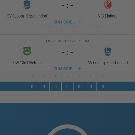
-
:
-
SV Coburg-
Ketschendorf
VfB Einberg
ZUM SPIEL
-
-
-
-
-
-
-
FR..
21.05.2027 /16:30 Uhr
-
:
-
TSV 1861 Heldritt
SV Coburg-
Ketschendorf
ZUM SPIEL
-
-
-
-
-
-
-
0
0
0
0
0
0
0