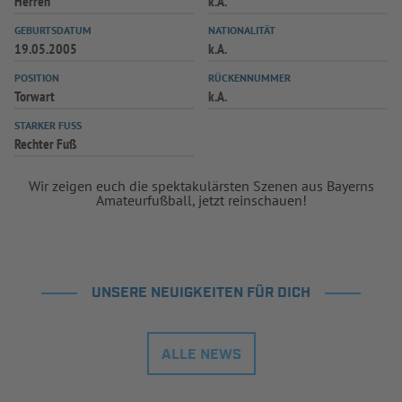
Herren
k.A.
GEBURTSDATUM
NATIONALITÄT
19.05.2005
k.A.
POSITION
RÜCKENNUMMER
Torwart
k.A.
STARKER FUSS
Rechter Fuß
Wir zeigen euch die spektakulärsten Szenen aus Bayerns
Amateurfußball, jetzt reinschauen!
UNSERE NEUIGKEITEN FÜR DICH
ALLE NEWS