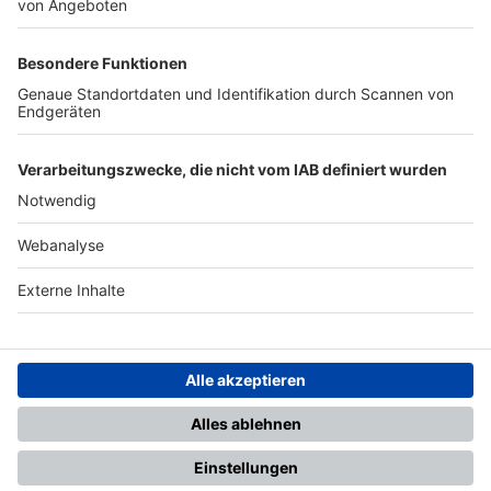
TOP-PARTNER
SFV
DFB
UEFA
FIFA
Nutzungsbedingungen
Datenschutz
Impressum