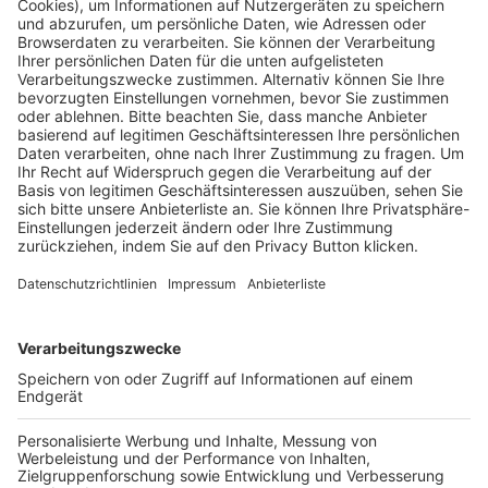
Pässe und Vereinswechsel
Trainerausbildung
Schulungsangebot Vereinsmitarbeiter
BFV-Geschäftsstellen
Trainerbörse
Login SpielPlus
FOLGE DEM BFV
TOP-VEREINE