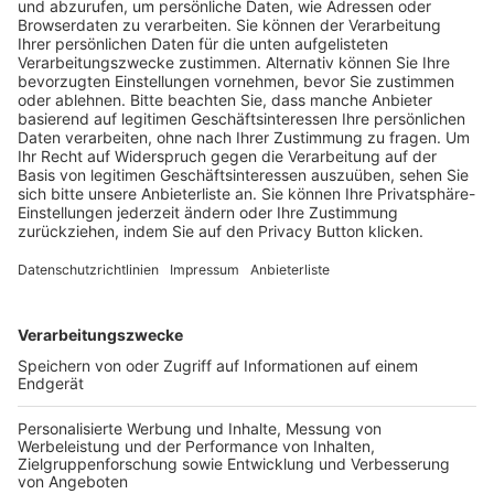
Trainerausbildung
Schulungsangebot Vereinsmitarbeiter
BFV-Geschäftsstellen
Trainerbörse
Login SpielPlus
FOLGE DEM BFV
TOP-VEREINE