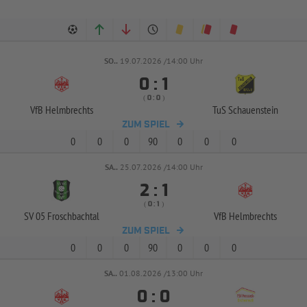
SO..
19.07.2026 /14:00 Uhr


:
( 
 )
:
VfB Helmbrechts
TuS Schauenstein
ZUM SPIEL
0
0
0
90
0
0
0
SA..
25.07.2026 /14:00 Uhr


:
( 
 )
:
SV 05 Froschbachtal
VfB Helmbrechts
ZUM SPIEL
0
0
0
90
0
0
0
SA..
01.08.2026 /13:00 Uhr


: