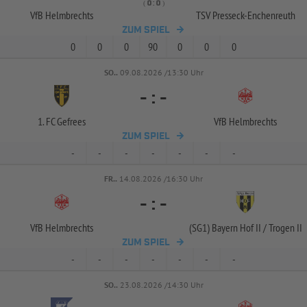
( 
 )
:
VfB Helmbrechts
TSV Presseck-
Enchenreuth
ZUM SPIEL
0
0
0
90
0
0
0
SO..
09.08.2026 /13:30 Uhr
-
:
-
1. FC Gefrees
VfB Helmbrechts
ZUM SPIEL
-
-
-
-
-
-
-
FR..
14.08.2026 /16:30 Uhr
-
:
-
VfB Helmbrechts
(SG1) Bayern Hof II /
Trogen II
ZUM SPIEL
-
-
-
-
-
-
-
SO..
23.08.2026 /14:30 Uhr