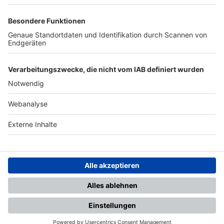
TOP-PARTNER
SFV
DFB
UEFA
FIFA
Nutzungsbedingungen
Datenschutz
Impressum