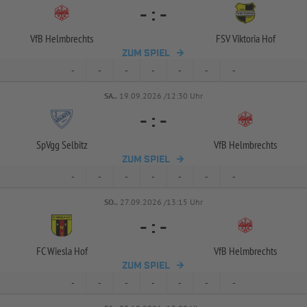
-
:
-
VfB Helmbrechts
FSV Viktoria Hof
ZUM SPIEL
-
-
-
-
-
-
-
SA..
19.09.2026 /12:30 Uhr
-
:
-
SpVgg Selbitz
VfB Helmbrechts
ZUM SPIEL
-
-
-
-
-
-
-
SO..
27.09.2026 /13:15 Uhr
-
:
-
FC Wiesla Hof
VfB Helmbrechts
ZUM SPIEL
-
-
-
-
-
-
-