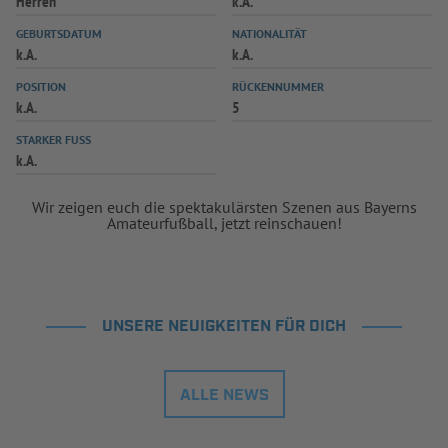
Herren
k.A.
GEBURTSDATUM
NATIONALITÄT
k.A.
k.A.
POSITION
RÜCKENNUMMER
k.A.
5
STARKER FUSS
k.A.
Wir zeigen euch die spektakulärsten Szenen aus Bayerns
Amateurfußball, jetzt reinschauen!
UNSERE NEUIGKEITEN FÜR DICH
ALLE NEWS