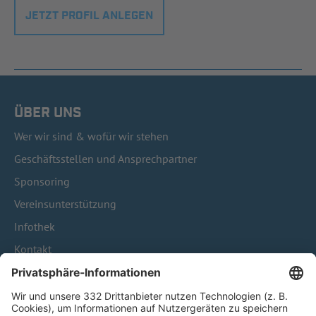
JETZT PROFIL ANLEGEN
ÜBER UNS
Wer wir sind & wofür wir stehen
Geschäftsstellen und Ansprechpartner
Sponsoring
Vereinsunterstützung
Infothek
Kontakt
HÄUFIG BESUCHTE SEITEN
Pässe und Vereinswechsel