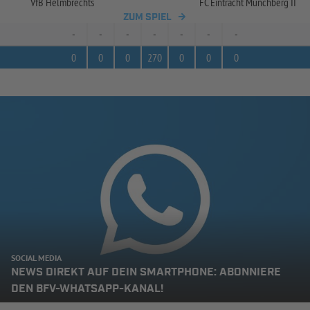
VfB Helmbrechts
FC Eintracht Münchberg II
ZUM SPIEL
-
-
-
-
-
-
-
0
0
0
270
0
0
0
SOCIAL MEDIA
NEWS DIREKT AUF DEIN SMARTPHONE: ABONNIERE
DEN BFV-WHATSAPP-KANAL!