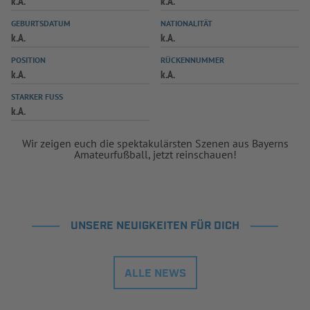
k.A.
k.A.
INFOTHEK
SPIELPLUS
GEBURTSDATUM
NATIONALITÄT
k.A.
k.A.
POSITION
RÜCKENNUMMER
k.A.
k.A.
STARKER FUSS
k.A.
Wir zeigen euch die spektakulärsten Szenen aus Bayerns
Amateurfußball, jetzt reinschauen!
UNSERE NEUIGKEITEN FÜR DICH
ALLE NEWS