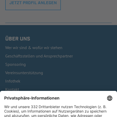
JETZT PROFIL ANLEGEN
ÜBER UNS
Wer wir sind & wofür wir stehen
Geschäftsstellen und Ansprechpartner
Sponsoring
Vereinsunterstützung
Infothek
Kontakt
HÄUFIG BESUCHTE SEITEN
Pässe und Vereinswechsel