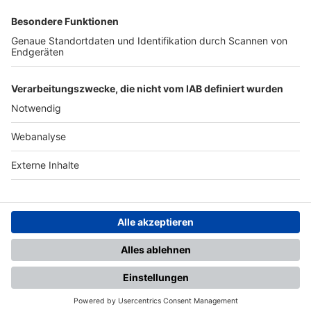
SFV
DFB
UEFA
FIFA
Nutzungsbedingungen
Datenschutz
Impressum