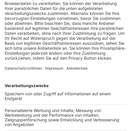
Trainerausbildung
Schulungsangebot Vereinsmitarbeiter
BFV-Geschäftsstellen
Trainerbörse
Login SpielPlus
FOLGE DEM BFV
TOP-VEREINE
TOP-PARTNER