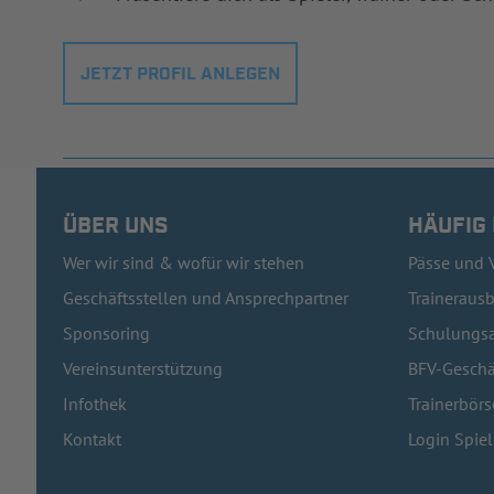
JETZT PROFIL ANLEGEN
ÜBER UNS
HÄUFIG
Wer wir sind & wofür wir stehen
Pässe und 
Geschäftsstellen und Ansprechpartner
Traineraus
Sponsoring
Schulungsa
Vereinsunterstützung
BFV-Geschä
Infothek
Trainerbörs
Kontakt
Login Spie