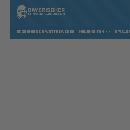
ERGEBNISSE & WETTBEWERBE
NEUIGKEITEN
SPIELB