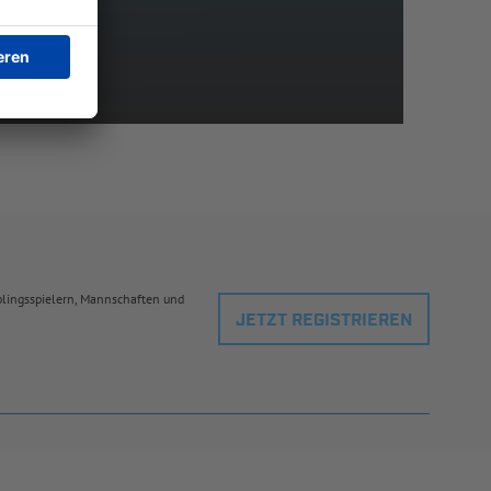
eblingsspielern, Mannschaften und
JETZT REGISTRIEREN