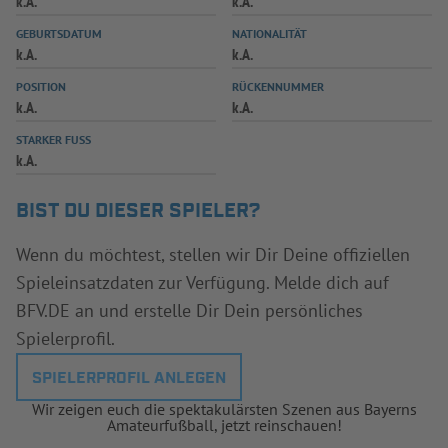
k.A.
k.A.
INFOTHEK
SPIELPLUS
GEBURTSDATUM
NATIONALITÄT
k.A.
k.A.
POSITION
RÜCKENNUMMER
k.A.
k.A.
STARKER FUSS
k.A.
BIST DU DIESER SPIELER?
Wenn du möchtest, stellen wir Dir Deine offiziellen
Spieleinsatzdaten zur Verfügung. Melde dich auf
BFV.DE an und erstelle Dir Dein persönliches
Spielerprofil.
SPIELERPROFIL ANLEGEN
Wir zeigen euch die spektakulärsten Szenen aus Bayerns
Amateurfußball, jetzt reinschauen!