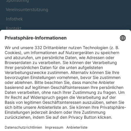
Sponsoring
Vereinsunterstützung
Infothek
Kontakt
HÄUFIG BESUCHTE SEITEN
Pässe und Vereinswechsel
Trainerausbildung
Schulungsangebot Vereinsmitarbeiter
BFV-Geschäftsstellen
Trainerbörse
Login SpielPlus
FOLGE DEM BFV