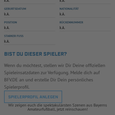
k.A.
k.A.
INFOTHEK
SPIELPLUS
GEBURTSDATUM
NATIONALITÄT
k.A.
k.A.
POSITION
RÜCKENNUMMER
k.A.
k.A.
STARKER FUSS
k.A.
BIST DU DIESER SPIELER?
Wenn du möchtest, stellen wir Dir Deine offiziellen
Spieleinsatzdaten zur Verfügung. Melde dich auf
BFV.DE an und erstelle Dir Dein persönliches
Spielerprofil.
SPIELERPROFIL ANLEGEN
Wir zeigen euch die spektakulärsten Szenen aus Bayerns
Amateurfußball, jetzt reinschauen!