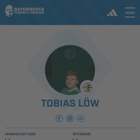
MENÜ
Jetzt einloggen
ERGEBNISSE & WETTBEWERBE
NEUIGKEITEN
SPIELBETRIEB & VERBANDSLEBEN
TOBIAS LÖW
AUSBILDUNG & FÖRDERUNG
DER VERBAND
MANNSCHAFTSART
SPITZNAME