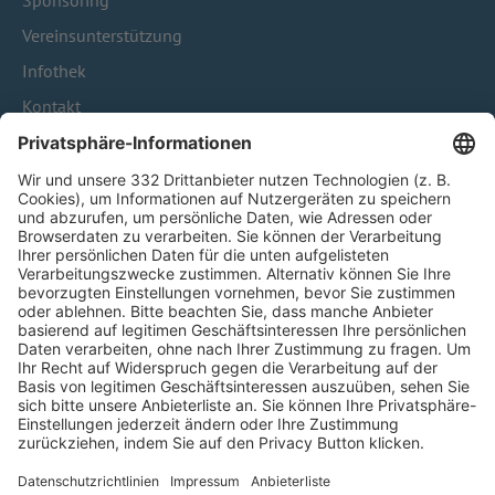
Sponsoring
Vereinsunterstützung
Infothek
Kontakt
HÄUFIG BESUCHTE SEITEN
Pässe und Vereinswechsel
Trainerausbildung
Schulungsangebot Vereinsmitarbeiter
BFV-Geschäftsstellen
Trainerbörse
Login SpielPlus
FOLGE DEM BFV