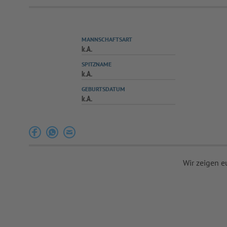
MANNSCHAFTSART
k.A.
SPITZNAME
k.A.
GEBURTSDATUM
k.A.
Wir zeigen e