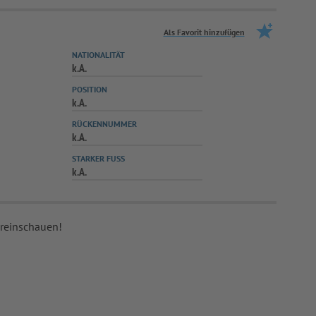
Als Favorit hinzufügen
NATIONALITÄT
k.A.
POSITION
k.A.
RÜCKENNUMMER
k.A.
STARKER FUSS
k.A.
 reinschauen!