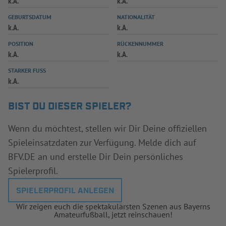
k.A.
k.A.
INFOTHEK
SPIELPLUS
GEBURTSDATUM
NATIONALITÄT
k.A.
k.A.
POSITION
RÜCKENNUMMER
k.A.
k.A.
STARKER FUSS
k.A.
BIST DU DIESER SPIELER?
Wenn du möchtest, stellen wir Dir Deine offiziellen
Spieleinsatzdaten zur Verfügung. Melde dich auf
BFV.DE an und erstelle Dir Dein persönliches
Spielerprofil.
SPIELERPROFIL ANLEGEN
Wir zeigen euch die spektakulärsten Szenen aus Bayerns
Amateurfußball, jetzt reinschauen!