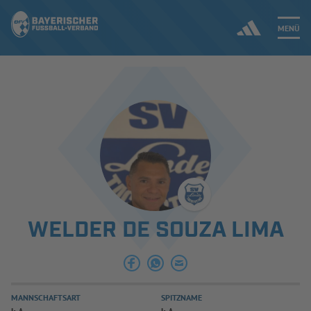
MENÜ
Jetzt einloggen
ERGEBNISSE & WETTBEWERBE
NEUIGKEITEN
SPIELBETRIEB & VERBANDSLEBEN
WELDER DE SOUZA LIMA
AUSBILDUNG & FÖRDERUNG
DER VERBAND
MANNSCHAFTSART
SPITZNAME