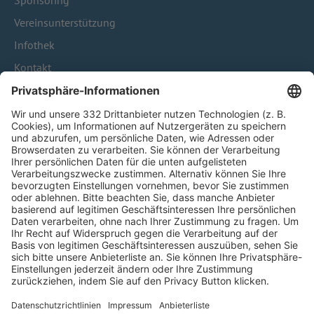
Sponsoring
Vereinsunterstützung
Infothek
Kontakt
HÄUFIG BESUCHTE SEITEN
Pässe und Vereinswechsel
Trainerausbildung
Schulungsangebot Vereinsmitarbeiter
BFV-Geschäftsstellen
Trainerbörse
Login SpielPlus
FOLGE DEM BFV