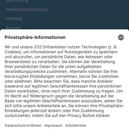
Sponsoring
Vereinsunterstützung
Infothek
Kontakt
HÄUFIG BESUCHTE SEITEN
Pässe und Vereinswechsel
Trainerausbildung
Schulungsangebot Vereinsmitarbeiter
BFV-Geschäftsstellen
Trainerbörse
Login SpielPlus
FOLGE DEM BFV