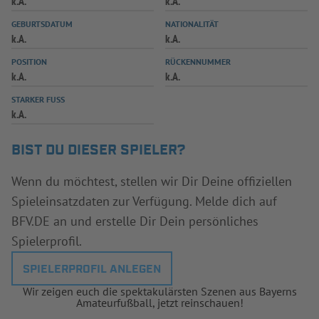
k.A.
k.A.
INFOTHEK
SPIELPLUS
GEBURTSDATUM
NATIONALITÄT
k.A.
k.A.
POSITION
RÜCKENNUMMER
k.A.
k.A.
STARKER FUSS
k.A.
BIST DU DIESER SPIELER?
Wenn du möchtest, stellen wir Dir Deine offiziellen
Spieleinsatzdaten zur Verfügung. Melde dich auf
BFV.DE an und erstelle Dir Dein persönliches
Spielerprofil.
SPIELERPROFIL ANLEGEN
Wir zeigen euch die spektakulärsten Szenen aus Bayerns
Amateurfußball, jetzt reinschauen!