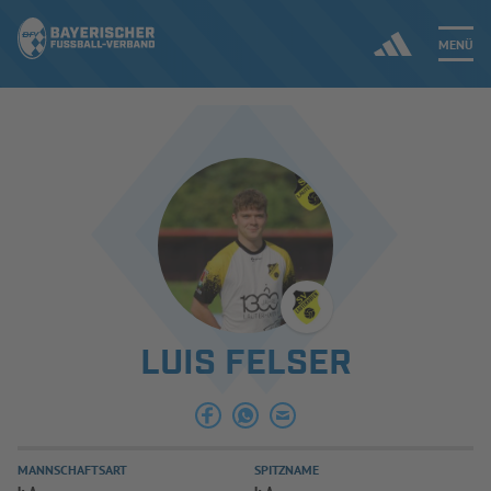
MENÜ
Jetzt einloggen
ERGEBNISSE & WETTBEWERBE
NEUIGKEITEN
SPIELBETRIEB & VERBANDSLEBEN
LUIS FELSER
AUSBILDUNG & FÖRDERUNG
DER VERBAND
MANNSCHAFTSART
SPITZNAME