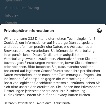
Sponsoring
Vereinsunterstützung
Infothek
Kontakt
HÄUFIG BESUCHTE SEITEN
Pässe und Vereinswechsel
Trainerausbildung
Schulungsangebot Vereinsmitarbeiter
BFV-Geschäftsstellen
Trainerbörse
Login SpielPlus
FOLGE DEM BFV