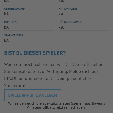
k.A.
k.A.
INFOTHEK
SPIELPLUS
GEBURTSDATUM
NATIONALITÄT
k.A.
k.A.
POSITION
RÜCKENNUMMER
k.A.
k.A.
STARKER FUSS
k.A.
BIST DU DIESER SPIELER?
Wenn du möchtest, stellen wir Dir Deine offiziellen
Spieleinsatzdaten zur Verfügung. Melde dich auf
BFV.DE an und erstelle Dir Dein persönliches
Spielerprofil.
SPIELERPROFIL ANLEGEN
Wir zeigen euch die spektakulärsten Szenen aus Bayerns
Amateurfußball, jetzt reinschauen!