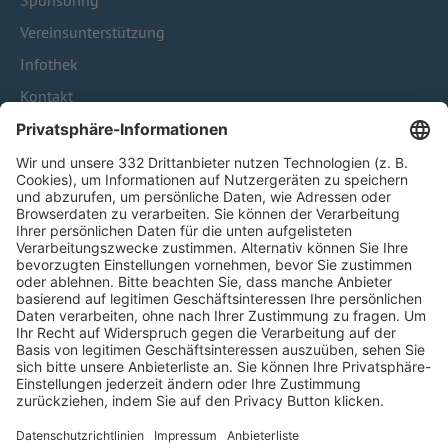
Sponsoring
Vereinsunterstützung
Infothek
Kontakt
HÄUFIG BESUCHTE SEITEN
Pässe und Vereinswechsel
Trainerausbildung
Schulungsangebot Vereinsmitarbeiter
BFV-Geschäftsstellen
Trainerbörse
Login SpielPlus
FOLGE DEM BFV