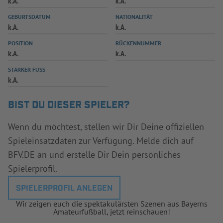
k.A.
k.A.
INFOTHEK
SPIELPLUS
GEBURTSDATUM
NATIONALITÄT
k.A.
k.A.
POSITION
RÜCKENNUMMER
k.A.
k.A.
STARKER FUSS
k.A.
BIST DU DIESER SPIELER?
Wenn du möchtest, stellen wir Dir Deine offiziellen
Spieleinsatzdaten zur Verfügung. Melde dich auf
BFV.DE an und erstelle Dir Dein persönliches
Spielerprofil.
SPIELERPROFIL ANLEGEN
Wir zeigen euch die spektakulärsten Szenen aus Bayerns
Amateurfußball, jetzt reinschauen!