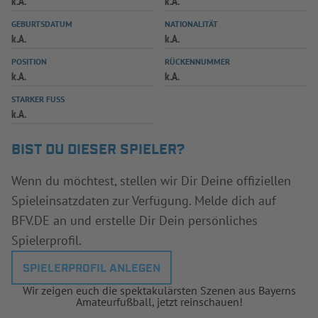
k.A.
k.A.
INFOTHEK
SPIELPLUS
GEBURTSDATUM
NATIONALITÄT
k.A.
k.A.
POSITION
RÜCKENNUMMER
k.A.
k.A.
STARKER FUSS
k.A.
BIST DU DIESER SPIELER?
Wenn du möchtest, stellen wir Dir Deine offiziellen
Spieleinsatzdaten zur Verfügung. Melde dich auf
BFV.DE an und erstelle Dir Dein persönliches
Spielerprofil.
SPIELERPROFIL ANLEGEN
Wir zeigen euch die spektakulärsten Szenen aus Bayerns
Amateurfußball, jetzt reinschauen!