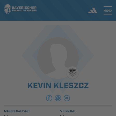
MENÜ
Jetzt einloggen
ERGEBNISSE & WETTBEWERBE
NEUIGKEITEN
SPIELBETRIEB & VERBANDSLEBEN
KEVIN KLESZCZ
AUSBILDUNG & FÖRDERUNG
DER VERBAND
MANNSCHAFTSART
SPITZNAME