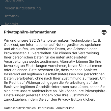
Sponsoring
Vereinsunterstützung
Infothek
Kontakt
HÄUFIG BESUCHTE SEITEN
Pässe und Vereinswechsel
Trainerausbildung
Schulungsangebot Vereinsmitarbeiter
BFV-Geschäftsstellen
Trainerbörse
Login SpielPlus
FOLGE DEM BFV