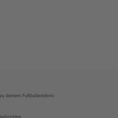
 zu deinem Fußballerlebnis
iedsrichter