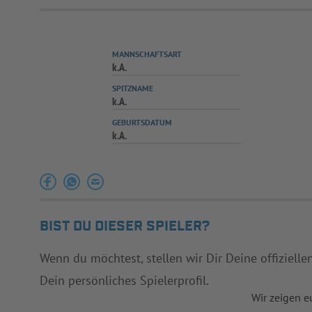
MANNSCHAFTSART
k.A.
SPITZNAME
k.A.
GEBURTSDATUM
k.A.
BIST DU DIESER SPIELER?
Wenn du möchtest, stellen wir Dir Deine offizielle
Dein persönliches Spielerprofil.
Wir zeigen e