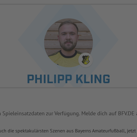
PHILIPP KLING
n Spieleinsatzdaten zur Verfügung. Melde dich auf BFV.DE 
uch die spektakulärsten Szenen aus Bayerns Amateurfußball, jetzt