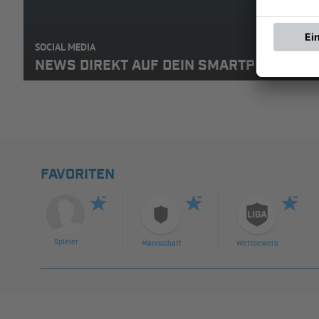
SOCIAL MEDIA
NEWS DIREKT AUF DEIN SMARTPHONE: A
FAVORITEN
Spieler
Mannschaft
Wettbewerb