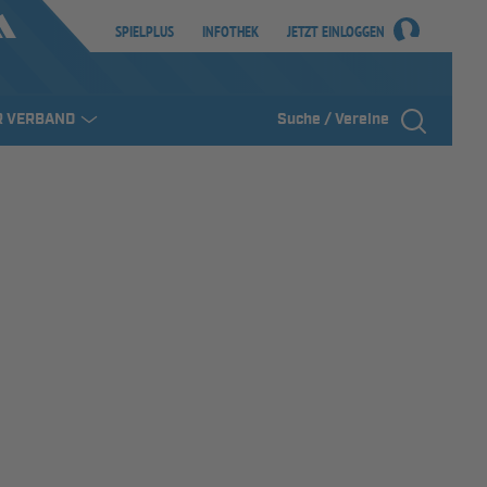
SPIELPLUS
INFOTHEK
JETZT EINLOGGEN
R VERBAND
Suche / Vereine