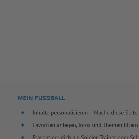
MEIN FUSSBALL
Inhalte personalisieren – Mache diese Seite
Favoriten anlegen, Infos und Themen filtern
Präsentiere dich als Spieler, Trainer oder Sch