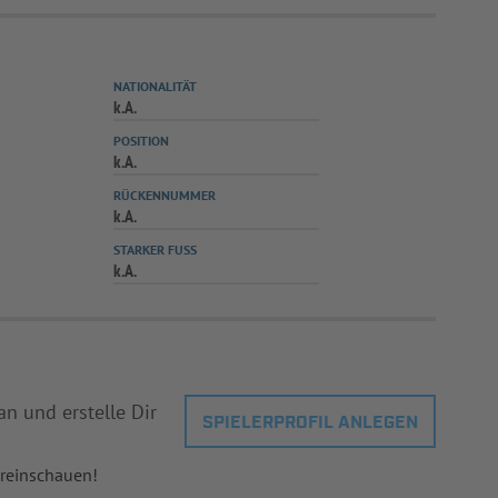
NATIONALITÄT
k.A.
POSITION
k.A.
RÜCKENNUMMER
k.A.
STARKER FUSS
k.A.
an und erstelle Dir
SPIELERPROFIL ANLEGEN
 reinschauen!