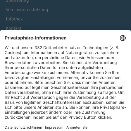
Sponsoring
Vereinsunterstützung
Infothek
Kontakt
HÄUFIG BESUCHTE SEITEN
Pässe und Vereinswechsel
Trainerausbildung
Schulungsangebot Vereinsmitarbeiter
BFV-Geschäftsstellen
Trainerbörse
Login SpielPlus
FOLGE DEM BFV