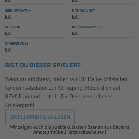
k.A.
k.A.
INFOTHEK
SPIELPLUS
GEBURTSDATUM
NATIONALITÄT
k.A.
k.A.
POSITION
RÜCKENNUMMER
k.A.
k.A.
STARKER FUSS
k.A.
BIST DU DIESER SPIELER?
Wenn du möchtest, stellen wir Dir Deine offiziellen
Spieleinsatzdaten zur Verfügung. Melde dich auf
BFV.DE an und erstelle Dir Dein persönliches
Spielerprofil.
SPIELERPROFIL ANLEGEN
Wir zeigen euch die spektakulärsten Szenen aus Bayerns
Amateurfußball, jetzt reinschauen!