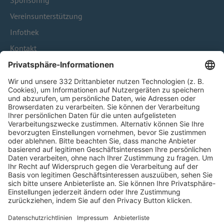
Sponsoring
Vereinsunterstützung
Infothek
Kontakt
HÄUFIG BESUCHTE SEITEN
Pässe und Vereinswechsel
Trainerausbildung
Schulungsangebot Vereinsmitarbeiter
BFV-Geschäftsstellen
Trainerbörse
Login SpielPlus
FOLGE DEM BFV