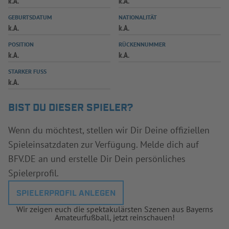
k.A.
k.A.
INFOTHEK
SPIELPLUS
GEBURTSDATUM
NATIONALITÄT
k.A.
k.A.
POSITION
RÜCKENNUMMER
k.A.
k.A.
STARKER FUSS
k.A.
BIST DU DIESER SPIELER?
Wenn du möchtest, stellen wir Dir Deine offiziellen
Spieleinsatzdaten zur Verfügung. Melde dich auf
BFV.DE an und erstelle Dir Dein persönliches
Spielerprofil.
SPIELERPROFIL ANLEGEN
Wir zeigen euch die spektakulärsten Szenen aus Bayerns
Amateurfußball, jetzt reinschauen!