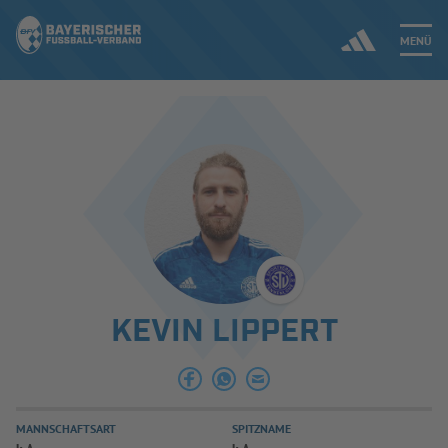
MENÜ
Jetzt einloggen
ERGEBNISSE & WETTBEWERBE
NEUIGKEITEN
SPIELBETRIEB & VERBANDSLEBEN
KEVIN LIPPERT
AUSBILDUNG & FÖRDERUNG
DER VERBAND
MANNSCHAFTSART
SPITZNAME