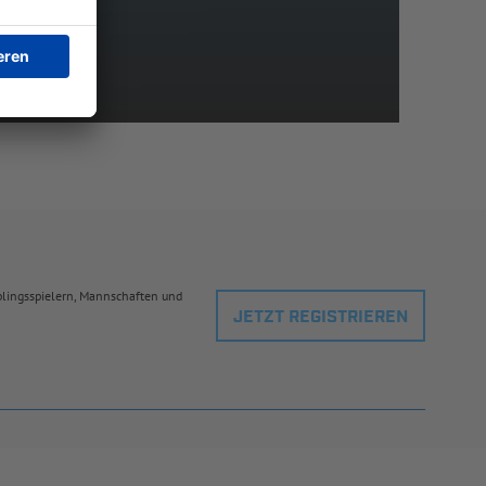
eblingsspielern, Mannschaften und
JETZT REGISTRIEREN