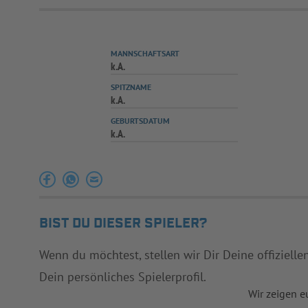
MANNSCHAFTSART
k.A.
SPITZNAME
k.A.
GEBURTSDATUM
k.A.
BIST DU DIESER SPIELER?
Wenn du möchtest, stellen wir Dir Deine offizielle
Dein persönliches Spielerprofil.
Wir zeigen e