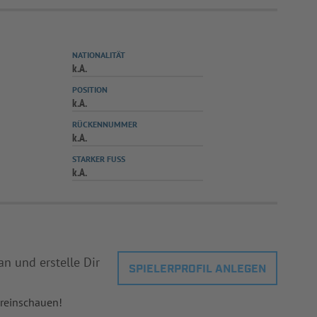
NATIONALITÄT
k.A.
POSITION
k.A.
RÜCKENNUMMER
k.A.
STARKER FUSS
k.A.
an und erstelle Dir
SPIELERPROFIL ANLEGEN
 reinschauen!