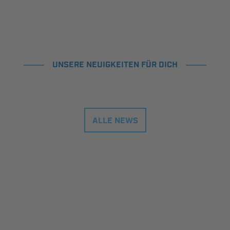
UNSERE NEUIGKEITEN FÜR DICH
ALLE NEWS