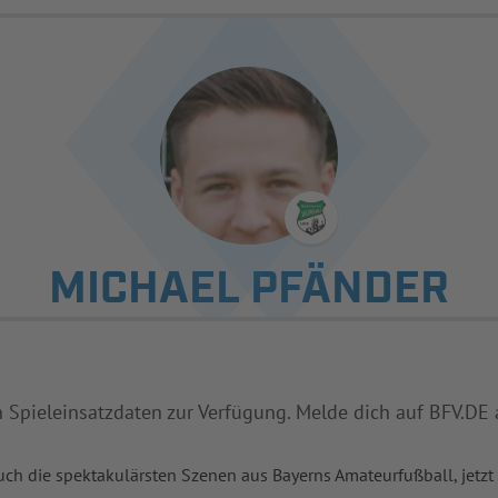
MICHAEL PFÄNDER
n Spieleinsatzdaten zur Verfügung. Melde dich auf BFV.DE 
uch die spektakulärsten Szenen aus Bayerns Amateurfußball, jetzt