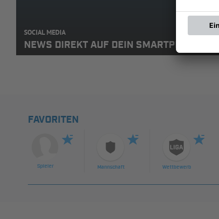
SOCIAL MEDIA
NEWS DIREKT AUF DEIN SMARTPHONE: A
FAVORITEN
Spieler
Mannschaft
Wettbewerb