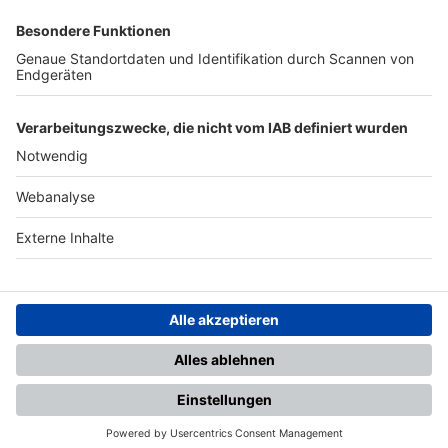
SFV
DFB
UEFA
FIFA
Nutzungsbedingungen
Datenschutz
Impressum