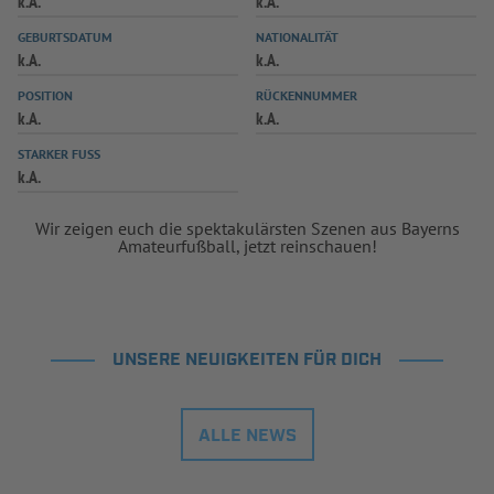
k.A.
k.A.
INFOTHEK
SPIELPLUS
GEBURTSDATUM
NATIONALITÄT
k.A.
k.A.
POSITION
RÜCKENNUMMER
k.A.
k.A.
STARKER FUSS
k.A.
Wir zeigen euch die spektakulärsten Szenen aus Bayerns
Amateurfußball, jetzt reinschauen!
UNSERE NEUIGKEITEN FÜR DICH
ALLE NEWS