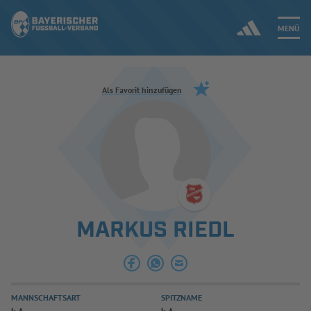
MENÜ
Jetzt einloggen
Als Favorit hinzufügen
ERGEBNISSE & WETTBEWERBE
NEUIGKEITEN
SPIELBETRIEB & VERBANDSLEBEN
MARKUS RIEDL
AUSBILDUNG & FÖRDERUNG
DER VERBAND
MANNSCHAFTSART
SPITZNAME