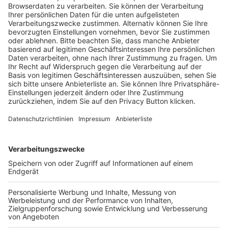
Trainerausbildung
Schulungsangebot Vereinsmitarbeiter
BFV-Geschäftsstellen
Trainerbörse
Login SpielPlus
FOLGE DEM BFV
TOP-VEREINE
TOP-PARTNER