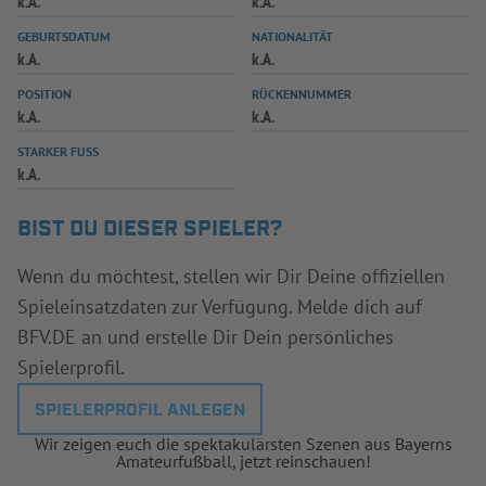
k.A.
k.A.
INFOTHEK
SPIELPLUS
GEBURTSDATUM
NATIONALITÄT
k.A.
k.A.
POSITION
RÜCKENNUMMER
k.A.
k.A.
STARKER FUSS
k.A.
BIST DU DIESER SPIELER?
Wenn du möchtest, stellen wir Dir Deine offiziellen
Spieleinsatzdaten zur Verfügung. Melde dich auf
BFV.DE an und erstelle Dir Dein persönliches
Spielerprofil.
SPIELERPROFIL ANLEGEN
Wir zeigen euch die spektakulärsten Szenen aus Bayerns
Amateurfußball, jetzt reinschauen!