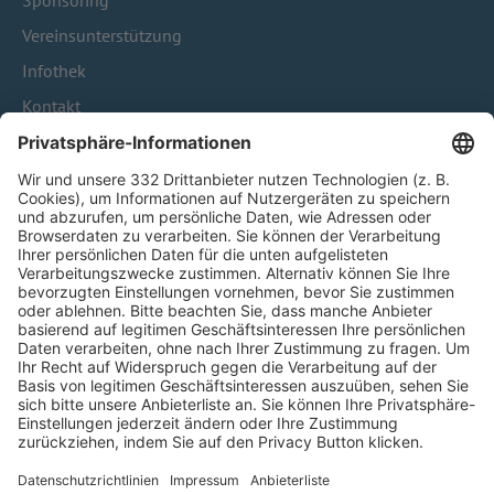
Sponsoring
Vereinsunterstützung
Infothek
Kontakt
HÄUFIG BESUCHTE SEITEN
Pässe und Vereinswechsel
Trainerausbildung
Schulungsangebot Vereinsmitarbeiter
BFV-Geschäftsstellen
Trainerbörse
Login SpielPlus
FOLGE DEM BFV