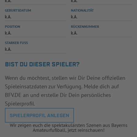
k.A.
k.A.
INFOTHEK
SPIELPLUS
GEBURTSDATUM
NATIONALITÄT
k.A.
k.A.
POSITION
RÜCKENNUMMER
k.A.
k.A.
STARKER FUSS
k.A.
BIST DU DIESER SPIELER?
Wenn du möchtest, stellen wir Dir Deine offiziellen
Spieleinsatzdaten zur Verfügung. Melde dich auf
BFV.DE an und erstelle Dir Dein persönliches
Spielerprofil.
SPIELERPROFIL ANLEGEN
Wir zeigen euch die spektakulärsten Szenen aus Bayerns
Amateurfußball, jetzt reinschauen!