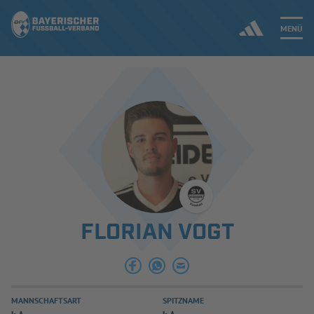
MENÜ
Jetzt einloggen
ERGEBNISSE & WETTBEWERBE
NEUIGKEITEN
SPIELBETRIEB & VERBANDSLEBEN
FLORIAN VOGT
AUSBILDUNG & FÖRDERUNG
DER VERBAND
MANNSCHAFTSART
SPITZNAME