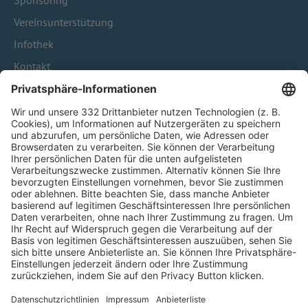
Sponsoring
Vereinsunterstützung
Infothek
Kontakt
HÄUFIG BESUCHTE SEITEN
Pässe und Vereinswechsel
Trainerausbildung
Schulungsangebot Vereinsmitarbeiter
BFV-Geschäftsstellen
Trainerbörse
Login SpielPlus
FOLGE DEM BFV