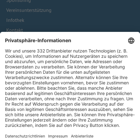
Sponsoring
Vereinsunterstützung
Infothek
Kontakt
HÄUFIG BESUCHTE SEITEN
Pässe und Vereinswechsel
Trainerausbildung
Schulungsangebot Vereinsmitarbeiter
BFV-Geschäftsstellen
Trainerbörse
Login SpielPlus
FOLGE DEM BFV