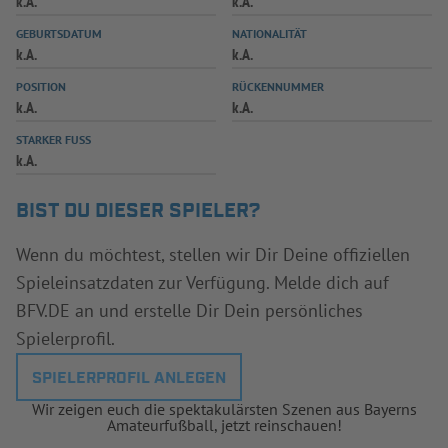
k.A.
k.A.
INFOTHEK
SPIELPLUS
GEBURTSDATUM
NATIONALITÄT
k.A.
k.A.
POSITION
RÜCKENNUMMER
k.A.
k.A.
STARKER FUSS
k.A.
BIST DU DIESER SPIELER?
Wenn du möchtest, stellen wir Dir Deine offiziellen
Spieleinsatzdaten zur Verfügung. Melde dich auf
BFV.DE an und erstelle Dir Dein persönliches
Spielerprofil.
SPIELERPROFIL ANLEGEN
Wir zeigen euch die spektakulärsten Szenen aus Bayerns
Amateurfußball, jetzt reinschauen!