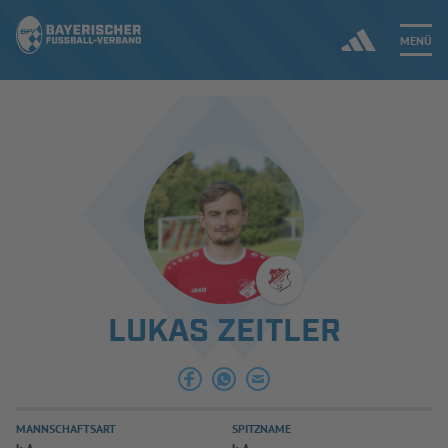
MENÜ
Jetzt einloggen
ERGEBNISSE & WETTBEWERBE
NEUIGKEITEN
SPIELBETRIEB & VERBANDSLEBEN
LUKAS ZEITLER
AUSBILDUNG & FÖRDERUNG
DER VERBAND
MANNSCHAFTSART
SPITZNAME