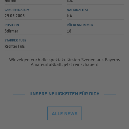
Herren
k.A.
GEBURTSDATUM
NATIONALITÄT
29.03.2003
k.A.
POSITION
RÜCKENNUMMER
Stürmer
18
STARKER FUSS
Rechter Fuß
Wir zeigen euch die spektakulärsten Szenen aus Bayerns
Amateurfußball, jetzt reinschauen!
UNSERE NEUIGKEITEN FÜR DICH
ALLE NEWS