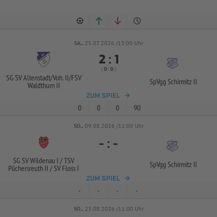
SA..
25.07.2026 /13:00 Uhr


:
( 
 )
:
SG SV Altenstadt/
Voh. II/
FSV
SpVgg Schirmitz II
Waldthurn II
ZUM SPIEL
0
0
0
90
SO..
09.08.2026 /11:00 Uhr
-
:
-
SG SV Wildenau I /
TSV
SpVgg Schirmitz II
Püchersreuth II /
SV Floss I
ZUM SPIEL
-
-
-
-
SO..
23.08.2026 /11:00 Uhr