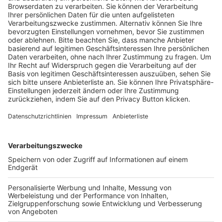
Trainerausbildung
Schulungsangebot Vereinsmitarbeiter
BFV-Geschäftsstellen
Trainerbörse
Login SpielPlus
FOLGE DEM BFV
TOP-VEREINE
TOP-PARTNER