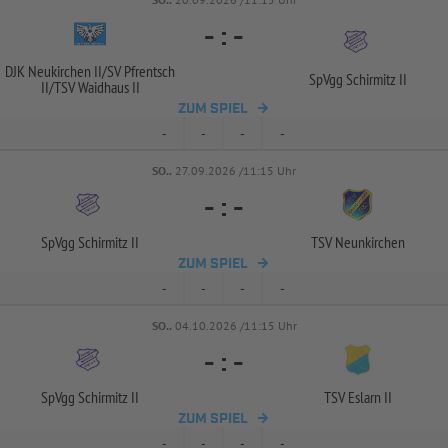
-
:
-
DJK Neukirchen II/
SV Pfrentsch
SpVgg Schirmitz II
II/
TSV Waidhaus II
ZUM SPIEL
-
-
-
-
SO..
27.09.2026 /11:15 Uhr
-
:
-
SpVgg Schirmitz II
TSV Neunkirchen
ZUM SPIEL
-
-
-
-
SO..
04.10.2026 /11:15 Uhr
-
:
-
SpVgg Schirmitz II
TSV Eslarn II
ZUM SPIEL
-
-
-
-