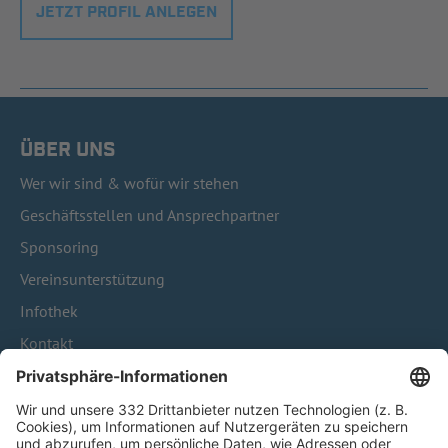
JETZT PROFIL ANLEGEN
ÜBER UNS
Wer wir sind & wofür wir stehen
Geschäftsstellen und Ansprechpartner
Sponsoring
Vereinsunterstützung
Infothek
Kontakt
HÄUFIG BESUCHTE SEITEN
Pässe und Vereinswechsel