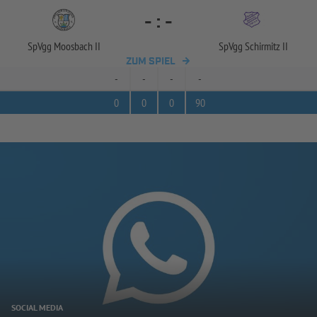
-
:
-
SpVgg Moosbach II
SpVgg Schirmitz II
ZUM SPIEL
-
-
-
-
0
0
0
90
SOCIAL MEDIA