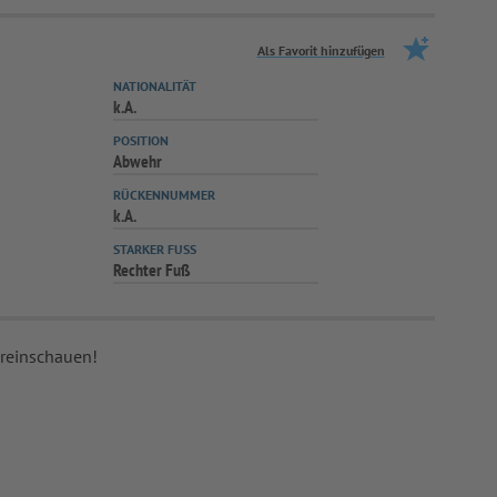
Als Favorit hinzufügen
NATIONALITÄT
k.A.
POSITION
Abwehr
RÜCKENNUMMER
k.A.
STARKER FUSS
Rechter Fuß
 reinschauen!