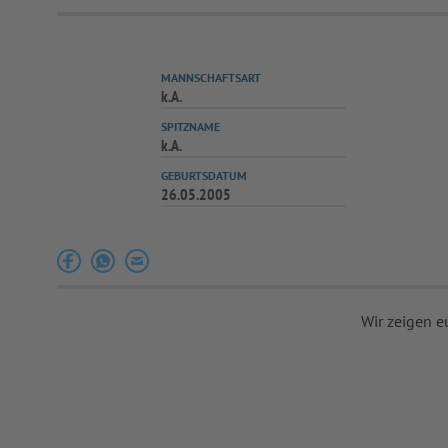
MANNSCHAFTSART
k.A.
SPITZNAME
k.A.
GEBURTSDATUM
26.05.2005
Wir zeigen e