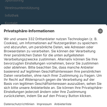
Sponsoring
Vereinsunterstützung
Infothek
Kontakt
HÄUFIG BESUCHTE SEITEN
Pässe und Vereinswechsel
Trainerausbildung
Schulungsangebot Vereinsmitarbeiter
BFV-Geschäftsstellen
Trainerbörse
Login SpielPlus
FOLGE DEM BFV