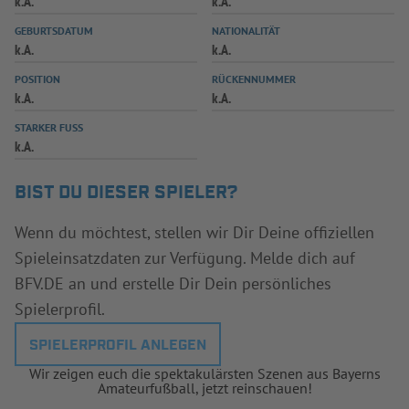
k.A.
k.A.
INFOTHEK
SPIELPLUS
GEBURTSDATUM
NATIONALITÄT
k.A.
k.A.
POSITION
RÜCKENNUMMER
k.A.
k.A.
STARKER FUSS
k.A.
BIST DU DIESER SPIELER?
Wenn du möchtest, stellen wir Dir Deine offiziellen
Spieleinsatzdaten zur Verfügung. Melde dich auf
BFV.DE an und erstelle Dir Dein persönliches
Spielerprofil.
SPIELERPROFIL ANLEGEN
Wir zeigen euch die spektakulärsten Szenen aus Bayerns
Amateurfußball, jetzt reinschauen!