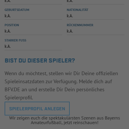
k.A.
k.A.
INFOTHEK
SPIELPLUS
GEBURTSDATUM
NATIONALITÄT
k.A.
k.A.
POSITION
RÜCKENNUMMER
k.A.
k.A.
STARKER FUSS
k.A.
BIST DU DIESER SPIELER?
Wenn du möchtest, stellen wir Dir Deine offiziellen
Spieleinsatzdaten zur Verfügung. Melde dich auf
BFV.DE an und erstelle Dir Dein persönliches
Spielerprofil.
SPIELERPROFIL ANLEGEN
Wir zeigen euch die spektakulärsten Szenen aus Bayerns
Amateurfußball, jetzt reinschauen!