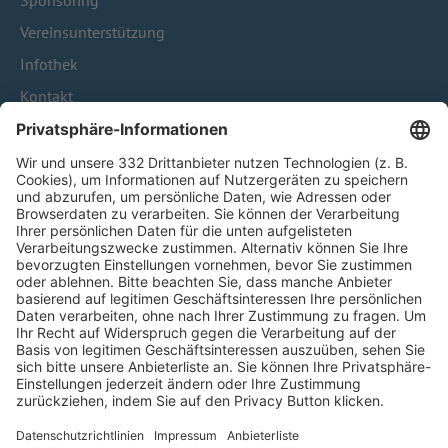
Sponsoring
Vereinsunterstützung
Infothek
Kontakt
HÄUFIG BESUCHTE SEITEN
Pässe und Vereinswechsel
Trainerausbildung
Schulungsangebot Vereinsmitarbeiter
BFV-Geschäftsstellen
Trainerbörse
Login SpielPlus
FOLGE DEM BFV