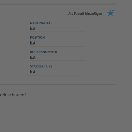
Als Favorit hinzufügen
NATIONALITÄT
k.A.
POSITION
k.A.
RÜCKENNUMMER
k.A.
STARKER FUSS
k.A.
 reinschauen!