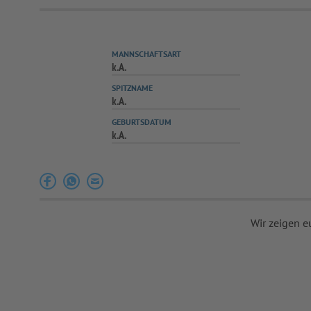
MANNSCHAFTSART
k.A.
SPITZNAME
k.A.
GEBURTSDATUM
k.A.
Wir zeigen e