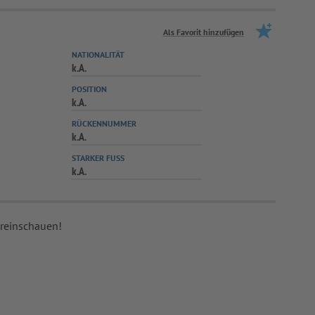
Als Favorit hinzufügen
NATIONALITÄT
k.A.
POSITION
k.A.
RÜCKENNUMMER
k.A.
STARKER FUSS
k.A.
 reinschauen!