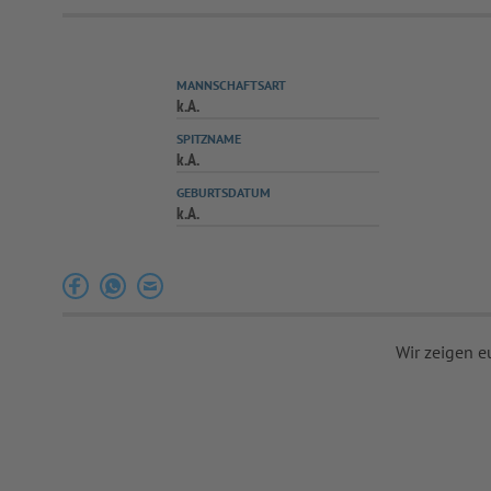
MANNSCHAFTSART
k.A.
SPITZNAME
k.A.
GEBURTSDATUM
k.A.
Wir zeigen e