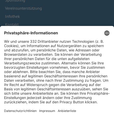
Sponsoring
Vereinsunterstützung
Infothek
Kontakt
HÄUFIG BESUCHTE SEITEN
Pässe und Vereinswechsel
Trainerausbildung
Schulungsangebot Vereinsmitarbeiter
BFV-Geschäftsstellen
Trainerbörse
Login SpielPlus
FOLGE DEM BFV