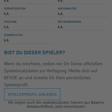
k.A.
k.A.
INFOTHEK
SPIELPLUS
GEBURTSDATUM
NATIONALITÄT
k.A.
k.A.
POSITION
RÜCKENNUMMER
k.A.
k.A.
STARKER FUSS
k.A.
BIST DU DIESER SPIELER?
Wenn du möchtest, stellen wir Dir Deine offiziellen
Spieleinsatzdaten zur Verfügung. Melde dich auf
BFV.DE an und erstelle Dir Dein persönliches
Spielerprofil.
SPIELERPROFIL ANLEGEN
Wir zeigen euch die spektakulärsten Szenen aus Bayerns
Amateurfußball, jetzt reinschauen!