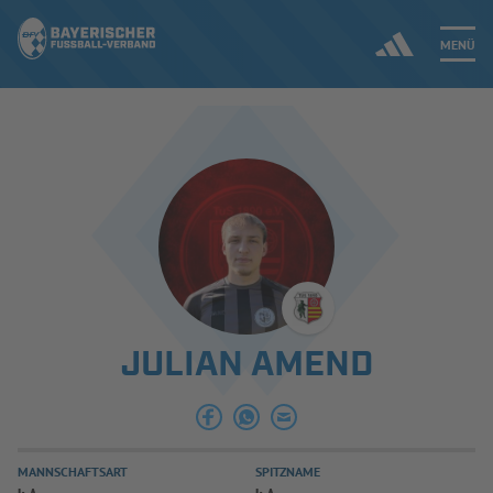
MENÜ
Jetzt einloggen
ERGEBNISSE & WETTBEWERBE
NEUIGKEITEN
SPIELBETRIEB & VERBANDSLEBEN
JULIAN AMEND
AUSBILDUNG & FÖRDERUNG
DER VERBAND
MANNSCHAFTSART
SPITZNAME