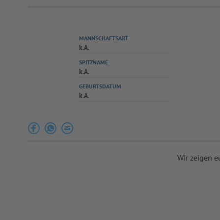
MANNSCHAFTSART
k.A.
SPITZNAME
k.A.
GEBURTSDATUM
k.A.
Wir zeigen e