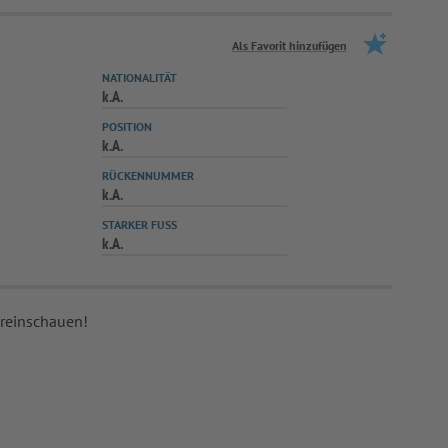
Als Favorit hinzufügen
NATIONALITÄT
k.A.
POSITION
k.A.
RÜCKENNUMMER
k.A.
STARKER FUSS
k.A.
 reinschauen!