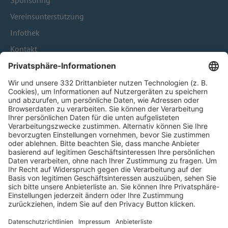
Sponsoring
Vereinsunterstützung
Infothek
Kontakt
HÄUFIG BESUCHTE SEITEN
Pässe und Vereinswechsel
Trainerausbildung
Schulungsangebot Vereinsmitarbeiter
BFV-Geschäftsstellen
Trainerbörse
Login SpielPlus
FOLGE DEM BFV