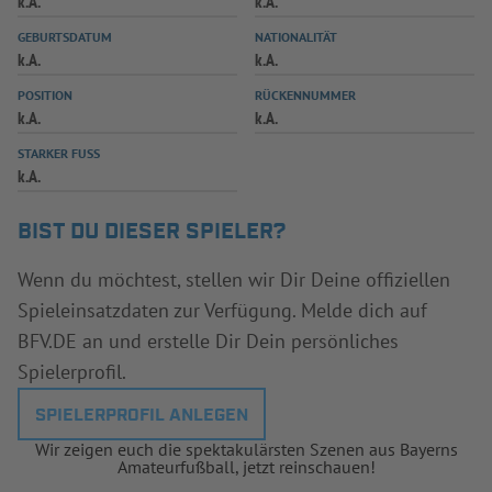
k.A.
k.A.
INFOTHEK
SPIELPLUS
GEBURTSDATUM
NATIONALITÄT
k.A.
k.A.
POSITION
RÜCKENNUMMER
k.A.
k.A.
STARKER FUSS
k.A.
BIST DU DIESER SPIELER?
Wenn du möchtest, stellen wir Dir Deine offiziellen
Spieleinsatzdaten zur Verfügung. Melde dich auf
BFV.DE an und erstelle Dir Dein persönliches
Spielerprofil.
SPIELERPROFIL ANLEGEN
Wir zeigen euch die spektakulärsten Szenen aus Bayerns
Amateurfußball, jetzt reinschauen!