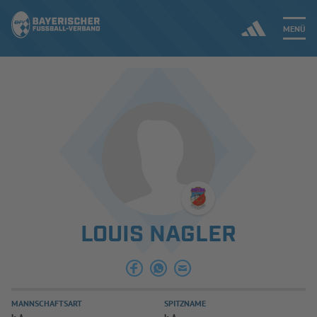
MENÜ
Jetzt einloggen
ERGEBNISSE & WETTBEWERBE
NEUIGKEITEN
SPIELBETRIEB & VERBANDSLEBEN
LOUIS NAGLER
AUSBILDUNG & FÖRDERUNG
DER VERBAND
MANNSCHAFTSART
SPITZNAME