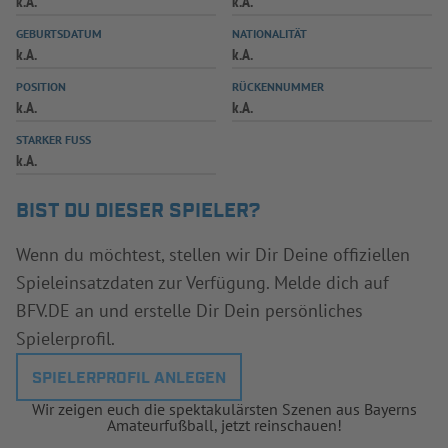
k.A.
k.A.
INFOTHEK
SPIELPLUS
GEBURTSDATUM
NATIONALITÄT
k.A.
k.A.
POSITION
RÜCKENNUMMER
k.A.
k.A.
STARKER FUSS
k.A.
BIST DU DIESER SPIELER?
Wenn du möchtest, stellen wir Dir Deine offiziellen
Spieleinsatzdaten zur Verfügung. Melde dich auf
BFV.DE an und erstelle Dir Dein persönliches
Spielerprofil.
SPIELERPROFIL ANLEGEN
Wir zeigen euch die spektakulärsten Szenen aus Bayerns
Amateurfußball, jetzt reinschauen!