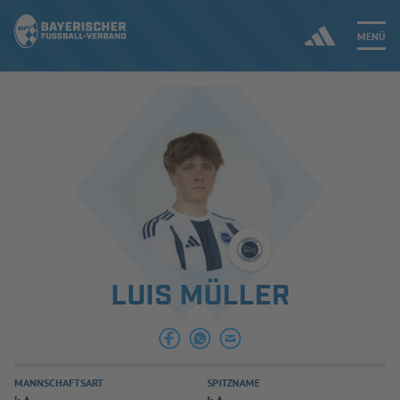
MENÜ
Jetzt einloggen
ERGEBNISSE & WETTBEWERBE
NEUIGKEITEN
SPIELBETRIEB & VERBANDSLEBEN
LUIS MÜLLER
AUSBILDUNG & FÖRDERUNG
DER VERBAND
MANNSCHAFTSART
SPITZNAME