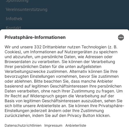
Sponsoring
Vereinsunterstützung
Infothek
Kontakt
HÄUFIG BESUCHTE SEITEN
Pässe und Vereinswechsel
Trainerausbildung
Schulungsangebot Vereinsmitarbeiter
BFV-Geschäftsstellen
Trainerbörse
Login SpielPlus
FOLGE DEM BFV