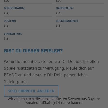
k.A.
k.A.
INFOTHEK
SPIELPLUS
GEBURTSDATUM
NATIONALITÄT
k.A.
k.A.
POSITION
RÜCKENNUMMER
k.A.
k.A.
STARKER FUSS
k.A.
BIST DU DIESER SPIELER?
Wenn du möchtest, stellen wir Dir Deine offiziellen
Spieleinsatzdaten zur Verfügung. Melde dich auf
BFV.DE an und erstelle Dir Dein persönliches
Spielerprofil.
SPIELERPROFIL ANLEGEN
Wir zeigen euch die spektakulärsten Szenen aus Bayerns
Amateurfußball, jetzt reinschauen!