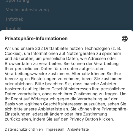
Sponsoring
Vereinsunterstützung
Infothek
Kontakt
HÄUFIG BESUCHTE SEITEN
Pässe und Vereinswechsel
Trainerausbildung
Schulungsangebot Vereinsmitarbeiter
BFV-Geschäftsstellen
Trainerbörse
Login SpielPlus
FOLGE DEM BFV