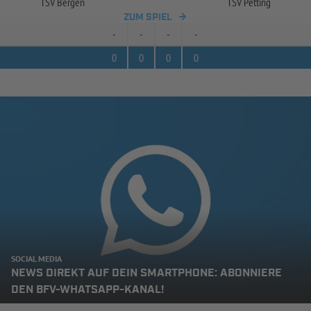
TSV Bergen
TSV Petting
ZUM SPIEL
-
-
-
-
0
0
0
0
SOCIAL MEDIA
NEWS DIREKT AUF DEIN SMARTPHONE: ABONNIERE
DEN BFV-WHATSAPP-KANAL!