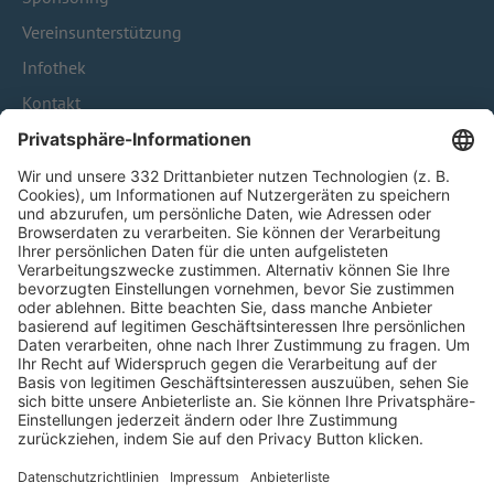
Vereinsunterstützung
Infothek
Kontakt
HÄUFIG BESUCHTE SEITEN
Pässe und Vereinswechsel
Trainerausbildung
Schulungsangebot Vereinsmitarbeiter
BFV-Geschäftsstellen
Trainerbörse
Login SpielPlus
FOLGE DEM BFV