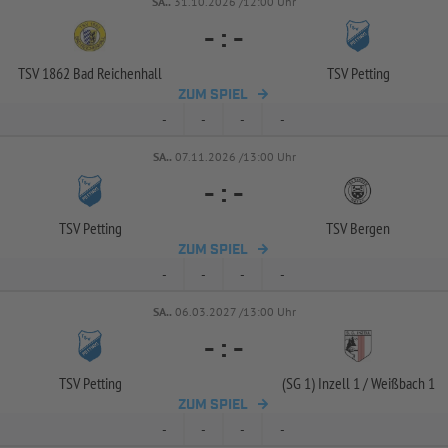
SA..
31.10.2026 /12:00 Uhr
-
:
-
TSV 1862 Bad Reichenhall
TSV Petting
ZUM SPIEL
-
-
-
-
SA..
07.11.2026 /13:00 Uhr
-
:
-
TSV Petting
TSV Bergen
ZUM SPIEL
-
-
-
-
SA..
06.03.2027 /13:00 Uhr
-
:
-
TSV Petting
(SG 1) Inzell 1 /
Weißbach 1
ZUM SPIEL
-
-
-
-