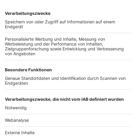
TOP-VEREINE
TOP-PARTNER
SFV
DFB
UEFA
FIFA
Nutzungsbedingungen
Datenschutz
Impressum