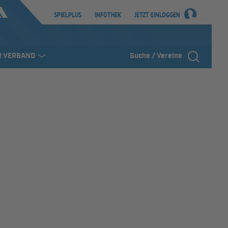
SPIELPLUS
INFOTHEK
JETZT EINLOGGEN
R VERBAND
Suche / Vereine