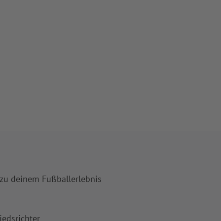
 zu deinem Fußballerlebnis
iedsrichter