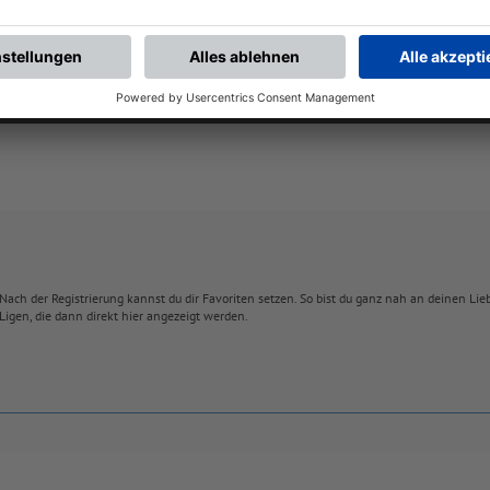
BONNIERE DEN BFV-WHATSAPP-KANAL!
Nach der Registrierung kannst du dir Favoriten setzen. So bist du ganz nah an deinen Li
Ligen, die dann direkt hier angezeigt werden.