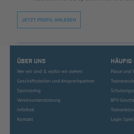
JETZT PROFIL ANLEGEN
ÜBER UNS
HÄUFIG
Wer wir sind & wofür wir stehen
Pässe und 
Geschäftsstellen und Ansprechpartner
Traineraus
Sponsoring
Schulungsa
Vereinsunterstützung
BFV-Geschä
Infothek
Trainerbörs
Kontakt
Login Spie