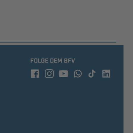
FOLGE DEM BFV