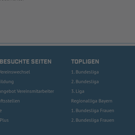
 BESUCHTE SEITEN
TOPLIGEN
Vereinswechsel
1. Bundesliga
bildung
2. Bundesliga
ngebot Vereinsmitarbeiter
3. Liga
ftsstellen
Regionalliga Bayern
e
1. Bundesliga Frauen
lPlus
2. Bundesliga Frauen