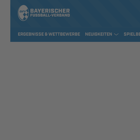
ERGEBNISSE & WETTBEWERBE
NEUIGKEITEN
SPIELB