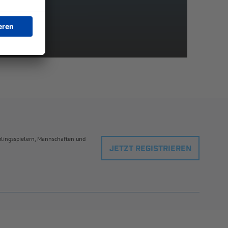
eblingsspielern, Mannschaften und
JETZT REGISTRIEREN