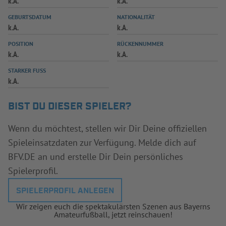
k.A.
k.A.
INFOTHEK
SPIELPLUS
GEBURTSDATUM
NATIONALITÄT
k.A.
k.A.
POSITION
RÜCKENNUMMER
k.A.
k.A.
STARKER FUSS
k.A.
BIST DU DIESER SPIELER?
Wenn du möchtest, stellen wir Dir Deine offiziellen
Spieleinsatzdaten zur Verfügung. Melde dich auf
BFV.DE an und erstelle Dir Dein persönliches
Spielerprofil.
SPIELERPROFIL ANLEGEN
Wir zeigen euch die spektakulärsten Szenen aus Bayerns
Amateurfußball, jetzt reinschauen!