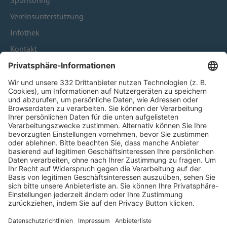
Sponsoring
Vereinsunterstützung
Infothek
Kontakt
HÄUFIG BESUCHTE SEITEN
Pässe und Vereinswechsel
Trainerausbildung
Schulungsangebot Vereinsmitarbeiter
BFV-Geschäftsstellen
Trainerbörse
Login SpielPlus
FOLGE DEM BFV