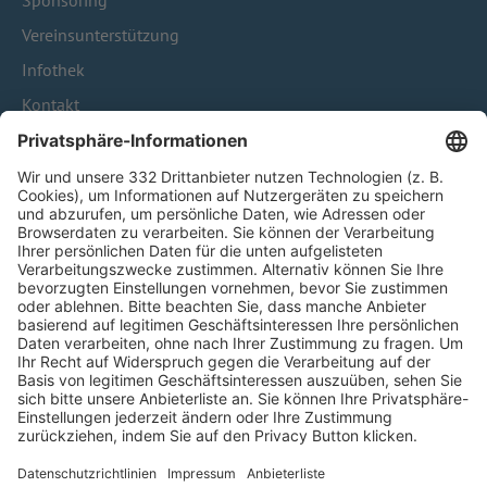
Sponsoring
Vereinsunterstützung
Infothek
Kontakt
HÄUFIG BESUCHTE SEITEN
Pässe und Vereinswechsel
Trainerausbildung
Schulungsangebot Vereinsmitarbeiter
BFV-Geschäftsstellen
Trainerbörse
Login SpielPlus
FOLGE DEM BFV