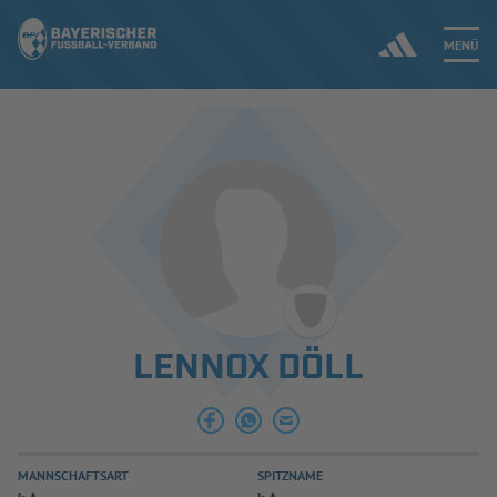
MENÜ
Jetzt einloggen
ERGEBNISSE & WETTBEWERBE
NEUIGKEITEN
SPIELBETRIEB & VERBANDSLEBEN
LENNOX DÖLL
AUSBILDUNG & FÖRDERUNG
DER VERBAND
MANNSCHAFTSART
SPITZNAME