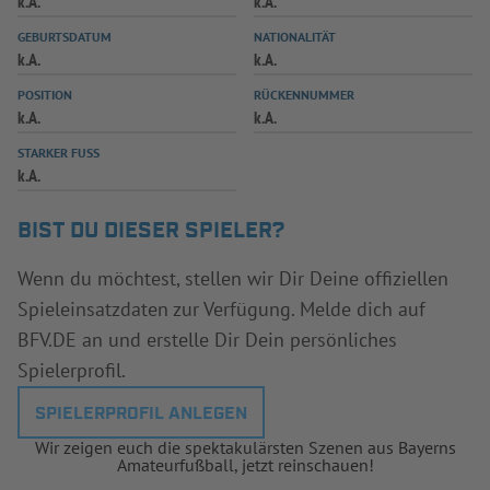
k.A.
k.A.
INFOTHEK
SPIELPLUS
GEBURTSDATUM
NATIONALITÄT
k.A.
k.A.
POSITION
RÜCKENNUMMER
k.A.
k.A.
STARKER FUSS
k.A.
BIST DU DIESER SPIELER?
Wenn du möchtest, stellen wir Dir Deine offiziellen
Spieleinsatzdaten zur Verfügung. Melde dich auf
BFV.DE an und erstelle Dir Dein persönliches
Spielerprofil.
SPIELERPROFIL ANLEGEN
Wir zeigen euch die spektakulärsten Szenen aus Bayerns
Amateurfußball, jetzt reinschauen!