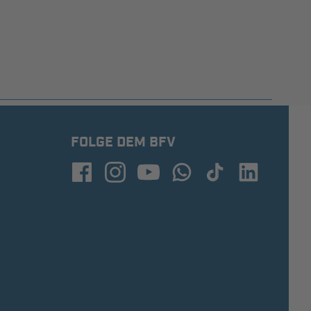
FOLGE DEM BFV