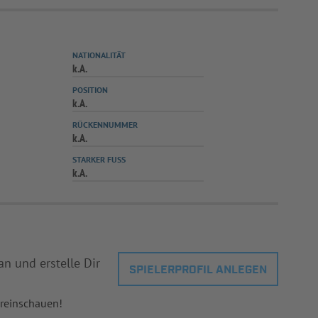
NATIONALITÄT
k.A.
POSITION
k.A.
RÜCKENNUMMER
k.A.
STARKER FUSS
k.A.
an und erstelle Dir
SPIELERPROFIL ANLEGEN
 reinschauen!