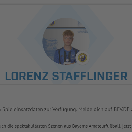
LORENZ STAFFLINGER
n Spieleinsatzdaten zur Verfügung. Melde dich auf BFV.DE 
uch die spektakulärsten Szenen aus Bayerns Amateurfußball, jetzt