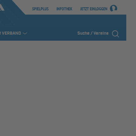
SPIELPLUS
INFOTHEK
JETZT EINLOGGEN
R VERBAND
Suche / Vereine