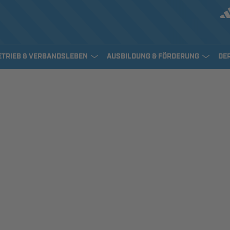
ETRIEB & VERBANDSLEBEN
AUSBILDUNG & FÖRDERUNG
DE