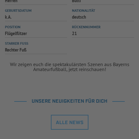
Herren
Bütti
INFOTHEK
SPIELPLUS
GEBURTSDATUM
NATIONALITÄT
k.A.
deutsch
POSITION
RÜCKENNUMMER
Flügelflitzer
21
STARKER FUSS
Rechter Fuß
Wir zeigen euch die spektakulärsten Szenen aus Bayerns
Amateurfußball, jetzt reinschauen!
UNSERE NEUIGKEITEN FÜR DICH
ALLE NEWS