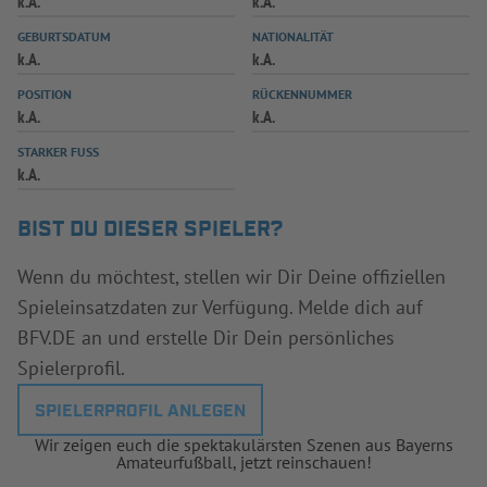
k.A.
k.A.
INFOTHEK
SPIELPLUS
GEBURTSDATUM
NATIONALITÄT
k.A.
k.A.
POSITION
RÜCKENNUMMER
k.A.
k.A.
STARKER FUSS
k.A.
BIST DU DIESER SPIELER?
Wenn du möchtest, stellen wir Dir Deine offiziellen
Spieleinsatzdaten zur Verfügung. Melde dich auf
BFV.DE an und erstelle Dir Dein persönliches
Spielerprofil.
SPIELERPROFIL ANLEGEN
Wir zeigen euch die spektakulärsten Szenen aus Bayerns
Amateurfußball, jetzt reinschauen!