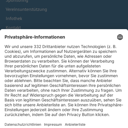
Sponsoring
Vereinsunterstützung
Infothek
Kontakt
HÄUFIG BESUCHTE SEITEN
Pässe und Vereinswechsel
Trainerausbildung
Schulungsangebot Vereinsmitarbeiter
BFV-Geschäftsstellen
Trainerbörse
Login SpielPlus
FOLGE DEM BFV