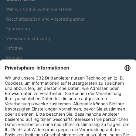
Wer wir sind & wofür wir stehen
Geschäftsstellen und Ansprechpartner
Sponsoring
Vereinsunterstützung
Infothek
Kontakt
HÄUFIG BESUCHTE SEITEN
Pässe und Vereinswechsel
Trainerausbildung
Schulungsangebot Vereinsmitarbeiter
BFV-Geschäftsstellen
Trainerbörse
Login SpielPlus