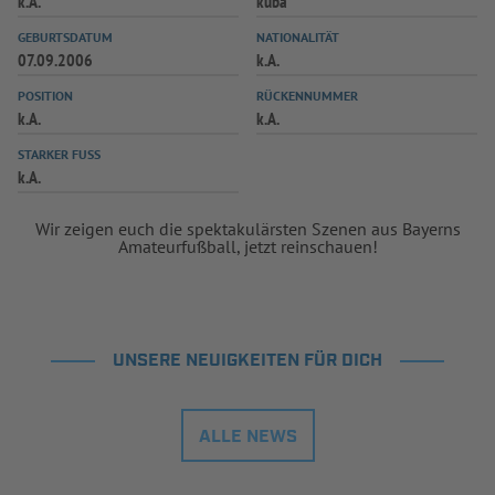
k.A.
kuba
GEBURTSDATUM
NATIONALITÄT
07.09.2006
k.A.
POSITION
RÜCKENNUMMER
k.A.
k.A.
STARKER FUSS
k.A.
Wir zeigen euch die spektakulärsten Szenen aus Bayerns
Amateurfußball, jetzt reinschauen!
UNSERE NEUIGKEITEN FÜR DICH
ALLE NEWS