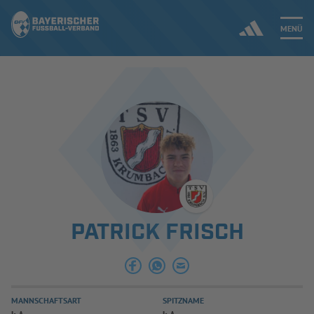
MENÜ
Jetzt einloggen
ERGEBNISSE & WETTBEWERBE
NEUIGKEITEN
SPIELBETRIEB & VERBANDSLEBEN
PATRICK FRISCH
AUSBILDUNG & FÖRDERUNG
DER VERBAND
MANNSCHAFTSART
SPITZNAME