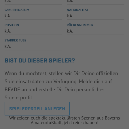
k.A.
k.A.
INFOTHEK
SPIELPLUS
GEBURTSDATUM
NATIONALITÄT
k.A.
k.A.
POSITION
RÜCKENNUMMER
k.A.
k.A.
STARKER FUSS
k.A.
BIST DU DIESER SPIELER?
Wenn du möchtest, stellen wir Dir Deine offiziellen
Spieleinsatzdaten zur Verfügung. Melde dich auf
BFV.DE an und erstelle Dir Dein persönliches
Spielerprofil.
SPIELERPROFIL ANLEGEN
Wir zeigen euch die spektakulärsten Szenen aus Bayerns
Amateurfußball, jetzt reinschauen!