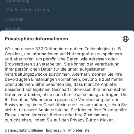
Sponsoring
Vereinsunterstützung
Infothek
Kontakt
HÄUFIG BESUCHTE SEITEN
Pässe und Vereinswechsel
Trainerausbildung
Schulungsangebot Vereinsmitarbeiter
BFV-Geschäftsstellen
Trainerbörse
Login SpielPlus
FOLGE DEM BFV