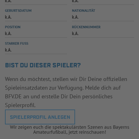
k.A.
k.A.
INFOTHEK
SPIELPLUS
GEBURTSDATUM
NATIONALITÄT
k.A.
k.A.
POSITION
RÜCKENNUMMER
k.A.
k.A.
STARKER FUSS
k.A.
BIST DU DIESER SPIELER?
Wenn du möchtest, stellen wir Dir Deine offiziellen
Spieleinsatzdaten zur Verfügung. Melde dich auf
BFV.DE an und erstelle Dir Dein persönliches
Spielerprofil.
SPIELERPROFIL ANLEGEN
Wir zeigen euch die spektakulärsten Szenen aus Bayerns
Amateurfußball, jetzt reinschauen!