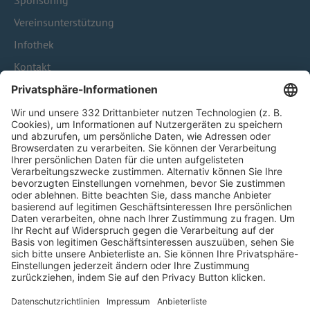
Sponsoring
Vereinsunterstützung
Infothek
Kontakt
HÄUFIG BESUCHTE SEITEN
Pässe und Vereinswechsel
Trainerausbildung
Schulungsangebot Vereinsmitarbeiter
BFV-Geschäftsstellen
Trainerbörse
Login SpielPlus
FOLGE DEM BFV