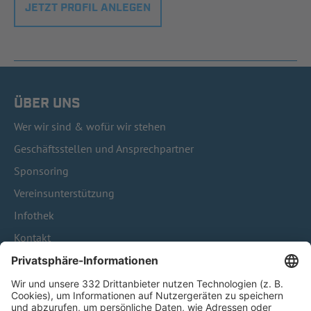
JETZT PROFIL ANLEGEN
ÜBER UNS
Wer wir sind & wofür wir stehen
Geschäftsstellen und Ansprechpartner
Sponsoring
Vereinsunterstützung
Infothek
Kontakt
HÄUFIG BESUCHTE SEITEN
Pässe und Vereinswechsel