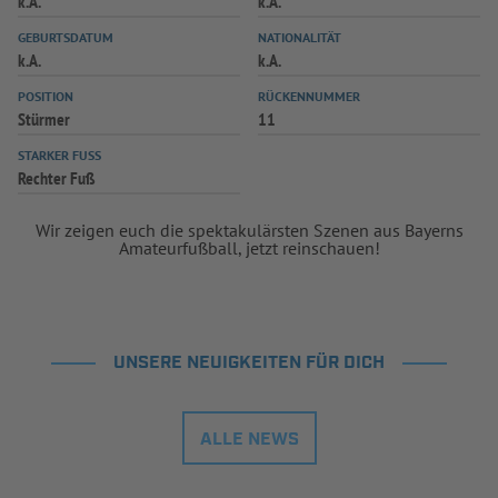
k.A.
k.A.
INFOTHEK
SPIELPLUS
GEBURTSDATUM
NATIONALITÄT
k.A.
k.A.
POSITION
RÜCKENNUMMER
Stürmer
11
STARKER FUSS
Rechter Fuß
Wir zeigen euch die spektakulärsten Szenen aus Bayerns
Amateurfußball, jetzt reinschauen!
UNSERE NEUIGKEITEN FÜR DICH
ALLE NEWS