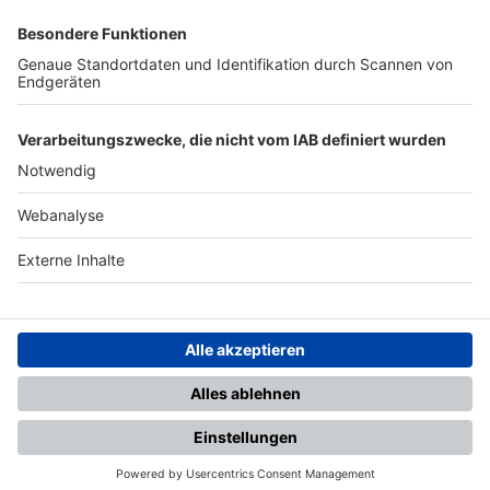
SFV
DFB
UEFA
FIFA
Nutzungsbedingungen
Datenschutz
Impressum