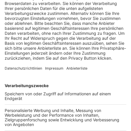
Trainerausbildung
Schulungsangebot Vereinsmitarbeiter
BFV-Geschäftsstellen
Trainerbörse
Login SpielPlus
FOLGE DEM BFV
TOP-VEREINE
TOP-PARTNER