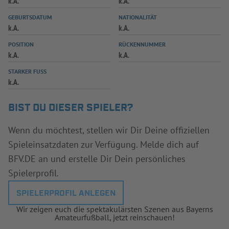
k.A.
k.A.
INFOTHEK
SPIELPLUS
GEBURTSDATUM
NATIONALITÄT
k.A.
k.A.
POSITION
RÜCKENNUMMER
k.A.
k.A.
STARKER FUSS
k.A.
BIST DU DIESER SPIELER?
Wenn du möchtest, stellen wir Dir Deine offiziellen
Spieleinsatzdaten zur Verfügung. Melde dich auf
BFV.DE an und erstelle Dir Dein persönliches
Spielerprofil.
SPIELERPROFIL ANLEGEN
Wir zeigen euch die spektakulärsten Szenen aus Bayerns
Amateurfußball, jetzt reinschauen!