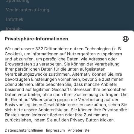
Sponsoring
Vereinsunterstützung
Infothek
Kontakt
HÄUFIG BESUCHTE SEITEN
Pässe und Vereinswechsel
Trainerausbildung
Schulungsangebot Vereinsmitarbeiter
BFV-Geschäftsstellen
Trainerbörse
Login SpielPlus
FOLGE DEM BFV