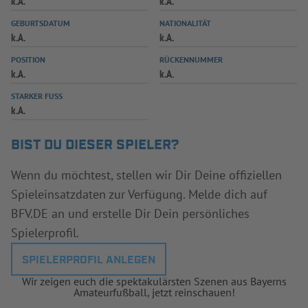
k.A.
k.A.
INFOTHEK
SPIELPLUS
GEBURTSDATUM
NATIONALITÄT
k.A.
k.A.
POSITION
RÜCKENNUMMER
k.A.
k.A.
STARKER FUSS
k.A.
BIST DU DIESER SPIELER?
Wenn du möchtest, stellen wir Dir Deine offiziellen
Spieleinsatzdaten zur Verfügung. Melde dich auf
BFV.DE an und erstelle Dir Dein persönliches
Spielerprofil.
SPIELERPROFIL ANLEGEN
Wir zeigen euch die spektakulärsten Szenen aus Bayerns
Amateurfußball, jetzt reinschauen!