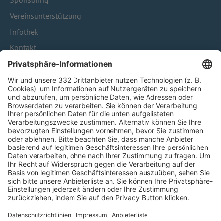
Sponsoring
Vereinsunterstützung
Infothek
Kontakt
HÄUFIG BESUCHTE SEITEN
Pässe und Vereinswechsel
Trainerausbildung
Schulungsangebot Vereinsmitarbeiter
BFV-Geschäftsstellen
Trainerbörse
Login SpielPlus
FOLGE DEM BFV