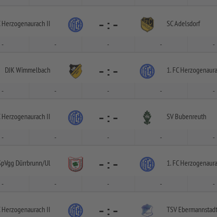
-
:
-
C Herzogenaurach II
SC Adelsdorf
-
-
-
-
-
-
:
-
DJK Wimmelbach
1. FC Herzogenaura
-
-
-
-
-
-
:
-
C Herzogenaurach II
SV Bubenreuth
-
-
-
-
-
-
:
-
SpVgg Dürrbrunn/
Ul
1. FC Herzogenaura
-
-
-
-
-
-
:
-
C Herzogenaurach II
TSV Ebermannstad