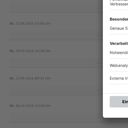
-
SA..
12.09.2026 /13:00 Uhr
-
1. F
SO..
20.09.2026 /10:00 Uhr
-
A
SO..
27.09.2026 /09:45 Uhr
-
1. F
SO..
04.10.2026 /10:00 Uhr
-