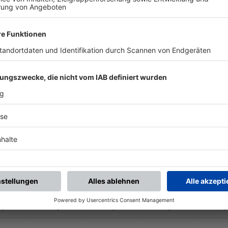
-
-
-
-
-
-
:
-
TSV Ebermannstadt
1. FC Herzogenaura
-
-
-
-
-
-
:
-
C Herzogenaurach II
SpVgg Reuth
-
-
-
-
-
-
:
-
SV Weisendorf U23
1. FC Herzogenaura
-
-
-
-
-
-
:
-
C Herzogenaurach II
SpVgg Hessdorf
-
-
-
-
-