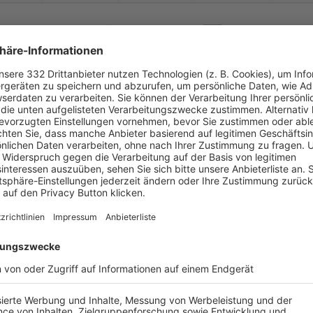
-
:
-
C Herzogenaurach II
Baiersdorfer SV
-
-
-
-
-
-
:
-
SC Adelsdorf
1. FC Herzogenaura
-
-
-
-
-
-
:
-
C Herzogenaurach II
DJK Wimmelbach
-
-
-
-
-
-
:
-
SV Bubenreuth
1. FC Herzogenaura
-
-
-
-
-
-
:
-
C Herzogenaurach II
SpVgg Dürrbrunn/
U