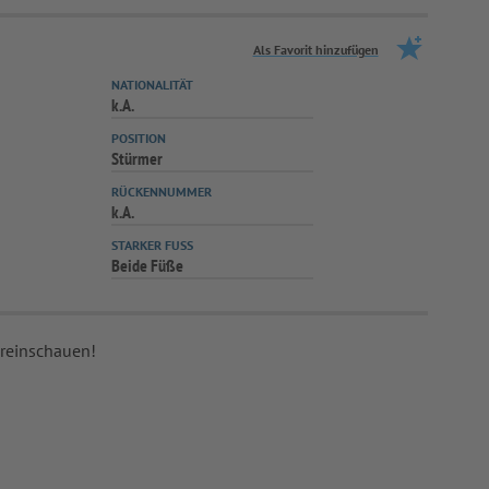
Als Favorit hinzufügen
NATIONALITÄT
k.A.
POSITION
Stürmer
RÜCKENNUMMER
k.A.
STARKER FUSS
Beide Füße
 reinschauen!