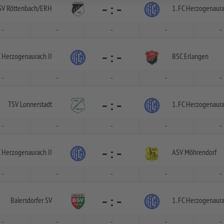
-
:
-
SV Röttenbach/
ERH
1. FC Herzogenaura
-
-
-
-
-
-
:
-
C Herzogenaurach II
BSC Erlangen
-
-
-
-
-
-
:
-
TSV Lonnerstadt
1. FC Herzogenaura
-
-
-
-
-
-
:
-
C Herzogenaurach II
ASV Möhrendorf
-
-
-
-
-
-
:
-
Baiersdorfer SV
1. FC Herzogenaura
-
-
-
-
-